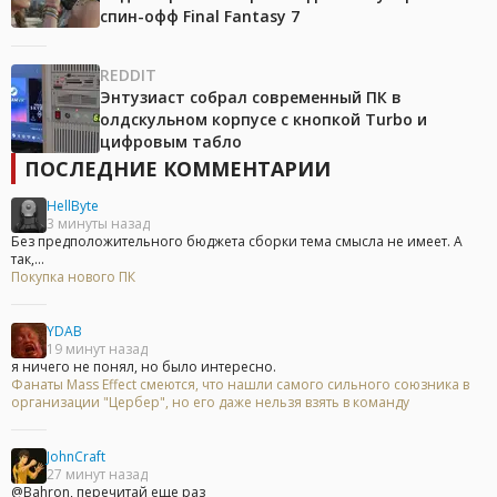
спин-офф Final Fantasy 7
REDDIT
Энтузиаст собрал современный ПК в
олдскульном корпусе с кнопкой Turbo и
цифровым табло
ПОСЛЕДНИЕ КОММЕНТАРИИ
HellByte
3 минуты назад
Без предположительного бюджета сборки тема смысла не имеет. А
так,...
Покупка нового ПК
YDAB
19 минут назад
я ничего не понял, но было интересно.
Фанаты Mass Effect смеются, что нашли самого сильного союзника в
организации "Цербер", но его даже нельзя взять в команду
JohnCraft
27 минут назад
@Bahron, перечитай еще раз