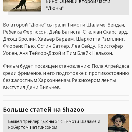
кино: Оценки второй части
"Дюны"
Во второй "Дюне" сыграли Тимоти Шаламе, Зендая,
Ребекка Фергюсон, Дэйв Батиста, Стеллан Скарсгард,
Джош Бролин, Хавьер Бардем, Шарлотта Рэмплинг,
Флоренс Пью, Остин Батлер, Леа Сейду, Кристофер
Уокен, Аня Тейлор-Джой и Тим Блейк Нельсон.
Фильм будет посвящен становлению Пола Атрейдеса
среди фрименов и его подготовке к противостоянию
безжалостным Харконненам. Режиссером ленты
выступил Дени Вильнев.
Больше статей на Shazoo
Вышел трейлер "Дюны 3" с Тимоти Шаламе и
Робертом Паттинсоном