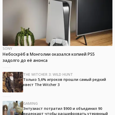
SONY
Небоскрёб в Монголии оказался копией PS5
задолго до её анонса
THE WITCHER 3: WILD HUNT
Только 5,6% игроков прошли самый редкий
квест The Witcher 3
GAMING
Энтузиаст потратил $900 и объединил 90
видеокарт чтобы расшифровать утерянный