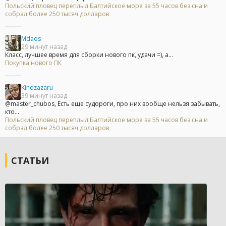
Польский пловец переплыл Балтийское море за 55 часов без сна и
собрал более 250 тысяч долларов
Mdaos
29 минут назад
Класс, лучшее время для сборки нового пк, удачи =), а...
Покупка нового ПК
Kindzazaru
39 минут назад
@master_chubos, Есть еще судороги, про них вообще нельзя забывать,
кто...
Польский пловец переплыл Балтийское море за 55 часов без сна и
собрал более 250 тысяч долларов
СТАТЬИ