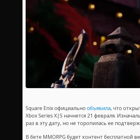
Square Enix официально
объявила
, что откр
Xbox Series X|S начнется 21 февраля. Изнач
раз в эту дату, но не торопилась ее подтверж
В бете MMORPG будет контент бесплатной в