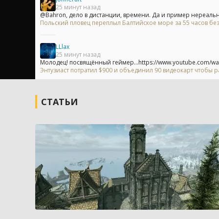
25 минут назад
@Bahron, дело в дистанции, времени. Да и пример нереальн
Польский пловец переплыл Балтийское море за 55 часов без
LLlax
25 минут назад
Молодец! посвящённый геймер...https://www.youtube.com/wa
Энтузиаст потратил $900 и объединил 90 видеокарт чтобы р
СТАТЬИ