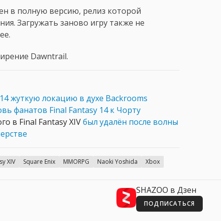
ен в полную версию, релиз которой
ия. Загружать заново игру также не
ее.
рение Dawntrail.
 14 жуткую локацию в духе Backrooms
вь фанатов Final Fantasy 14 к Чорту
о в Final Fantasy XIV
был удалён после волны
керстве
sy XIV
Square Enix
MMORPG
Naoki Yoshida
Xbox
SHAZOO в Дзен
ПОДПИСАТЬСЯ