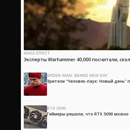
MASS EFFECT
Эксперты Warhammer 40,000 посчитали, скол
SPIDER-MAN: BRAND NEW DAY
Зрители "Человек-паук: Новый день"
RTX 5090
Геймеры решили, что RTX 5090 можно 