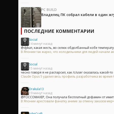
PC BUILD
Владелец ПК собрал кабели в один жг
ПОСЛЕДНИЕ КОММЕНТАРИИ
Social
14 минут назад
@djikun, какая жесть, во селюк обдолбанный кобе температур
В Японии так жарко, что холодильники для людей начали ак
Social
15 минут назад
чесно говоря я не распарсил, как /c/user оказалась какой-то
Claude Opus 5 удалил весь профиль разработчика во время б
Drakula13
19 минут назад
@POCCOMAXEP, Она получала бесплатный дофамин от имитац
В Японии арестовали фанатку аниме за отмену заказов мерч
JohnCraft