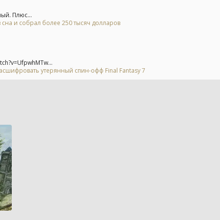
ый. Плюс...
 сна и собрал более 250 тысяч долларов
tch?v=UfpwhMTw...
асшифровать утерянный спин-офф Final Fantasy 7