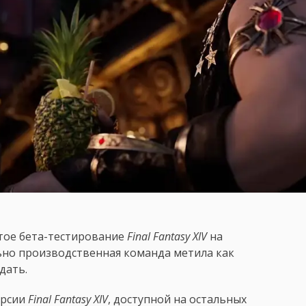
ытое бета-тестирование
Final Fantasy XIV
на
ально производственная команда метила как
дать.
ерсии
Final Fantasy XIV
, доступной на остальных