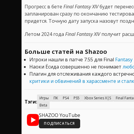
Прогресс в бете
Final Fantasy XIV
будет перенес
запланирован сразу по окончанию тестирован
придется. Точную дату запуска назовут поздн
Летом 2024 года
Final Fantasy XIV
получит расши
Больше статей на Shazoo
Игроки нашли в патче 7.55 для Final
Fantasy
Наоки Ёсида совершенно не понимает
любо
Плагин для отслеживания каждого встречног
критики и обвинений в харассменте и стал
Игры
ПК
PS4
PS5
Xbox Series X|S
Final Fanta
Тэги:
Beta
SHAZOO YouTube
ПОДПИСАТЬСЯ