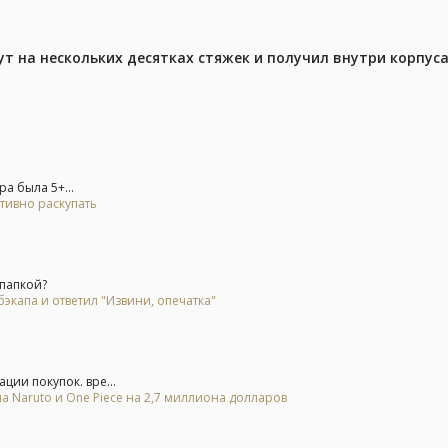
ут на нескольких десятках стяжек и получил внутри корпус
а была 5+...
тивно раскупать
 папкой?
экапа и ответил "Извини, опечатка"
ии покупок. вре...
а Naruto и One Piece на 2,7 миллиона долларов