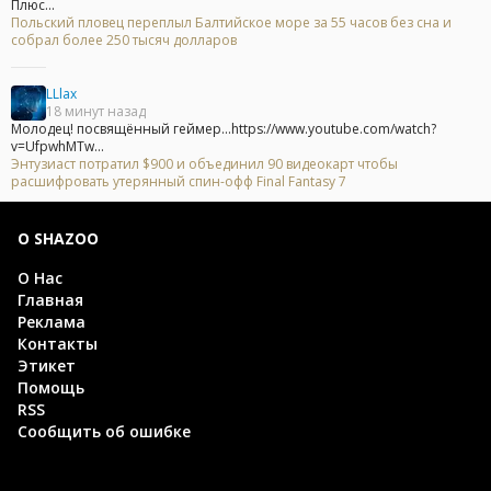
Плюс...
Польский пловец переплыл Балтийское море за 55 часов без сна и
собрал более 250 тысяч долларов
LLlax
18 минут назад
Молодец! посвящённый геймер...https://www.youtube.com/watch?
v=UfpwhMTw...
Энтузиаст потратил $900 и объединил 90 видеокарт чтобы
расшифровать утерянный спин-офф Final Fantasy 7
О SHAZOO
О Нас
Главная
Реклама
Контакты
Этикет
Помощь
RSS
Сообщить об ошибке