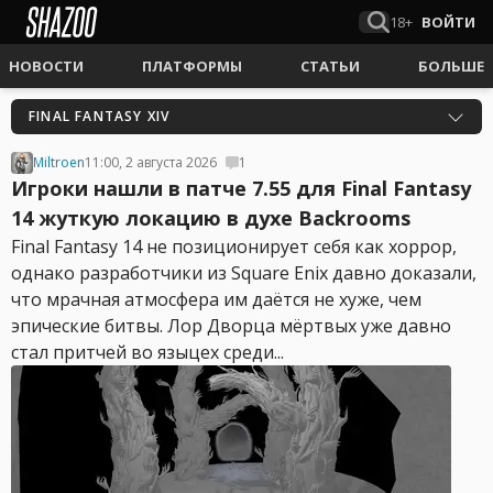
18+
ВОЙТИ
НОВОСТИ
ПЛАТФОРМЫ
СТАТЬИ
БОЛЬШЕ
FINAL FANTASY XIV
Miltroen
11:00, 2 августа 2026
1
Игроки нашли в патче 7.55 для Final Fantasy
14 жуткую локацию в духе Backrooms
Final Fantasy 14 не позиционирует себя как хоррор,
однако разработчики из Square Enix давно доказали,
что мрачная атмосфера им даётся не хуже, чем
эпические битвы. Лор Дворца мёртвых уже давно
стал притчей во языцех среди...