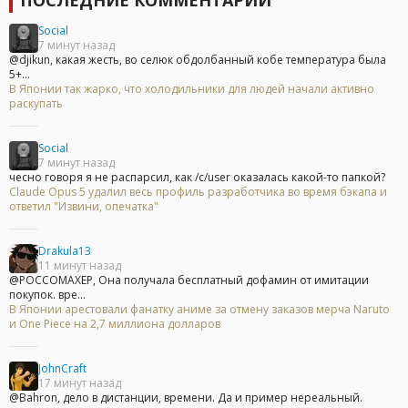
ПОСЛЕДНИЕ КОММЕНТАРИИ
Social
7 минут назад
@djikun, какая жесть, во селюк обдолбанный кобе температура была
5+...
В Японии так жарко, что холодильники для людей начали активно
раскупать
Social
7 минут назад
чесно говоря я не распарсил, как /c/user оказалась какой-то папкой?
Claude Opus 5 удалил весь профиль разработчика во время бэкапа и
ответил "Извини, опечатка"
Drakula13
11 минут назад
@POCCOMAXEP, Она получала бесплатный дофамин от имитации
покупок. вре...
В Японии арестовали фанатку аниме за отмену заказов мерча Naruto
и One Piece на 2,7 миллиона долларов
JohnCraft
17 минут назад
@Bahron, дело в дистанции, времени. Да и пример нереальный.