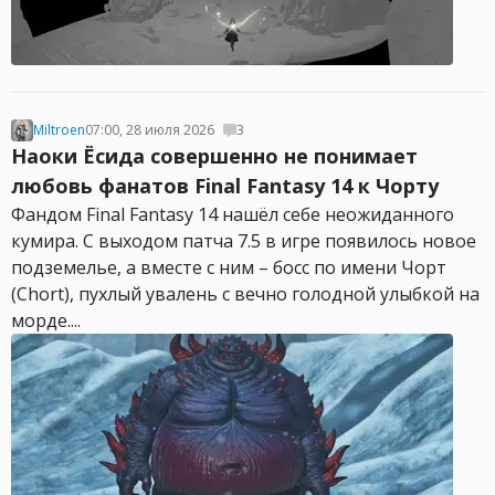
Miltroen
07:00, 28 июля 2026
3
Наоки Ёсида совершенно не понимает
любовь фанатов Final Fantasy 14 к Чорту
Фандом Final Fantasy 14 нашёл себе неожиданного
кумира. С выходом патча 7.5 в игре появилось новое
подземелье, а вместе с ним – босс по имени Чорт
(Chort), пухлый увалень с вечно голодной улыбкой на
морде....