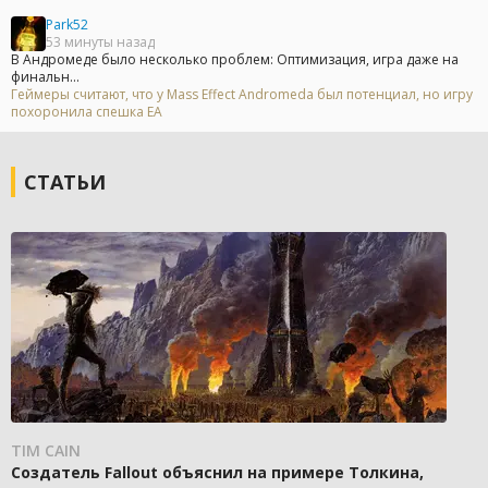
Park52
53 минуты назад
В Андромеде было несколько проблем: Оптимизация, игра даже на
финальн...
Геймеры считают, что у Mass Effect Andromeda был потенциал, но игру
похоронила спешка EA
СТАТЬИ
TIM CAIN
Создатель Fallout объяснил на примере Толкина,