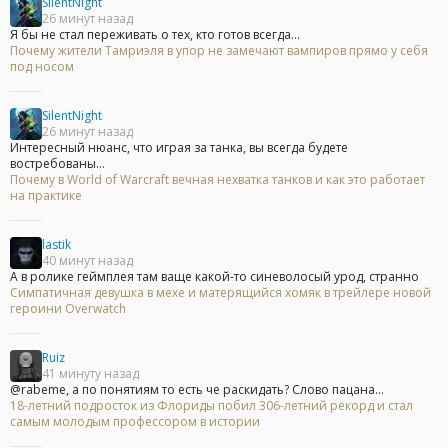
SilentNight
26 минут назад
Я бы не стал переживать о тех, кто готов всегда...
Почему жители Тамриэля в упор не замечают вампиров прямо у себя
под носом
SilentNight
26 минут назад
Интересный нюанс, что играя за танка, вы всегда будете
востребованы...
Почему в World of Warcraft вечная нехватка танков и как это работает
на практике
lastik
40 минут назад
А в ролике геймплея там ваще какой-то синеволосый урод, странно
Симпатичная девушка в мехе и матерящийся хомяк в трейлере новой
героини Overwatch
Ruiz
41 минуту назад
@rabeme, а по понятиям то есть че раскидать? Слово пацана...
18-летний подросток из Флориды побил 306-летний рекорд и стал
самым молодым профессором в истории