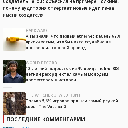
Создатель Fallout объяснил на примере Толкина,
почему аудитория отвергает новые идеи из-за
имени создателя
HARDWARE
А вы знали, что первый ethernet-кабель был
ярко-жёлтым, чтобы никто случайно не
просверлил силовой провод
WORLD RECORD
18-летний подросток из Флориды побил 306-
летний рекорд и стал самым молодым
профессором в истории
THE WITCHER 3: WILD HUNT
Только 5,6% игроков прошли самый редкий
квест The Witcher 3
ПОСЛЕДНИЕ КОММЕНТАРИИ