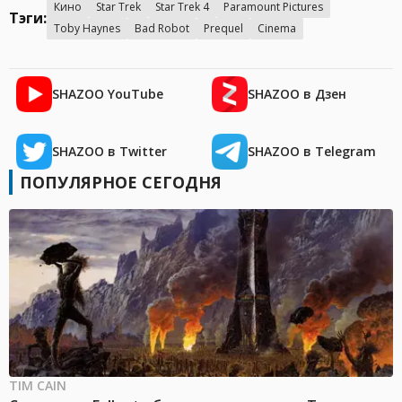
Кино
Star Trek
Star Trek 4
Paramount Pictures
Тэги:
Toby Haynes
Bad Robot
Prequel
Cinema
SHAZOO YouTube
SHAZOO в Дзен
SHAZOO в Twitter
SHAZOO в Telegram
ПОПУЛЯРНОЕ СЕГОДНЯ
TIM CAIN