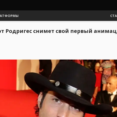
АТФОРМЫ
СТ
рт Родригес снимет свой первый аним