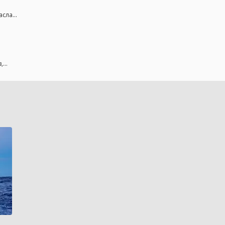
сла...
...