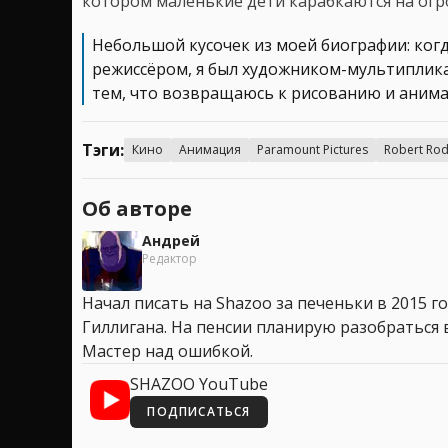
котором маленькие дети карабкаются на огр
Небольшой кусочек из моей биографии: когда
режиссёром, я был художником-мультиплика
тем, что возвращаюсь к рисованию и анима
Тэги:
Кино
Анимация
Paramount Pictures
Robert Rod
Об авторе
Андрей
Редактор
Начал писать на Shazoo за печеньки в 2015 го
Гиллигана. На пенсии планирую разобраться в
Мастер над ошибкой.
SHAZOO YouTube
ПОДПИСАТЬСЯ