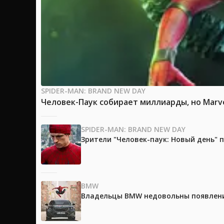
SPIDER-MAN: BRAND NEW DAY
Человек-Паук собирает миллиарды, но Marv
SPIDER-MAN: BRAND NEW DAY
Зрители "Человек-паук: Новый день"
BMW
Владельцы BMW недовольны появление