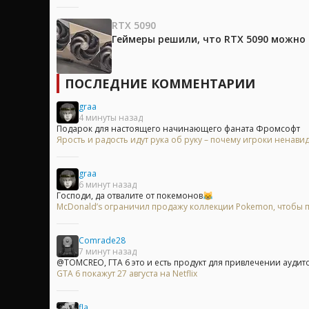
RTX 5090
Геймеры решили, что RTX 5090 можно 
ПОСЛЕДНИЕ КОММЕНТАРИИ
graa
4 минуты назад
Подарок для настоящего начинающего фаната Фромсофт
Ярость и радость идут рука об руку – почему игроки ненавид
graa
6 минут назад
Господи, да отвалите от покемонов😹
McDonald’s ограничил продажу коллекции Pokemon, чтобы
Comrade28
7 минут назад
@TOMCREO, ГТА 6 это и есть продукт для привлечении аудито
GTA 6 покажут 27 августа на Netflix
fla