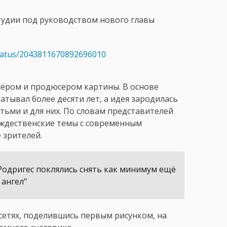
тудии под руководством нового главы
status/2043811670892696010
сёром и продюсером картины. В основе
тывал более десяти лет, а идея зародилась
етьми и для них. По словам представителей
ождественские темы с современным
 зрителей.
Родригес поклялись снять как минимум ещё
 ангел"
сетях, поделившись первым рисунком, на