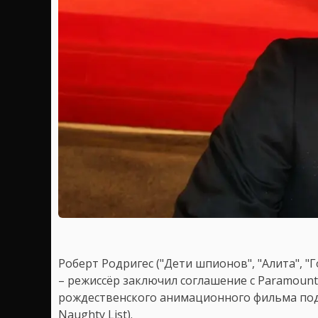
Роберт Родригес ("Дети шпионов", "Алита", "
– режиссёр заключил соглашение с Paramount
рождественского анимационного фильма под
Naughty List).