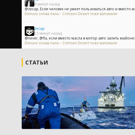
8 минут назад
@zecup, Если человек не умеет пользоваться авто и вместо ма
Denuvo снова пала – Crimson Desert тоже взломали
zecup
13 минут назад
@never, @fla, если вместо масла в мотор авто залить майонез,
Denuvo снова пала – Crimson Desert тоже взломали
СТАТЬИ