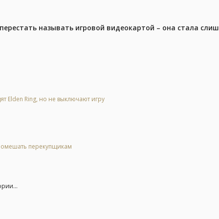
перестать называть игровой видеокартой – она стала сли
ят Elden Ring, но не выключают игру
 помешать перекупщикам
рии...