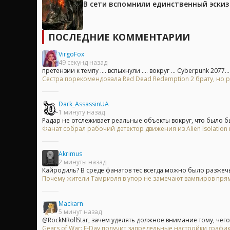
В сети вспомнили единственный эски
ПОСЛЕДНИЕ КОММЕНТАРИИ
VirgoFox
49 секунд назад
претензии к темпу .... вспыхнули .... вокруг ... Cyberpunk 2077...
Сестра порекомендовала Red Dead Redemption 2 брату, но р
Dark_AssassinUA
1 минуту назад
Радар не отслеживает реальные объекты вокруг, что было бы
Фанат собрал рабочий детектор движения из Alien Isolation 
Akrimus
2 минуты назад
Кайродиль? В среде фанатов тес всегда можно было разжечь 
Почему жители Тамриэля в упор не замечают вампиров прям
Mackarn
5 минут назад
@RockNRollStar, зачем уделять должное внимание тому, чего 
Gears of War: E-Day получит запредельные настройки график