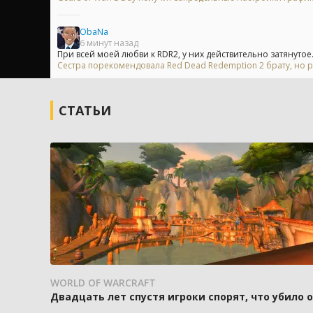
ObaNa
6 минут назад
При всей моей любви к RDR2, у них действительно затянутое.
Сестра порекомендовала Red Dead Redemption 2 брату, но р
СТАТЬИ
WORLD OF WARCRAFT
Двадцать лет спустя игроки спорят, что убило