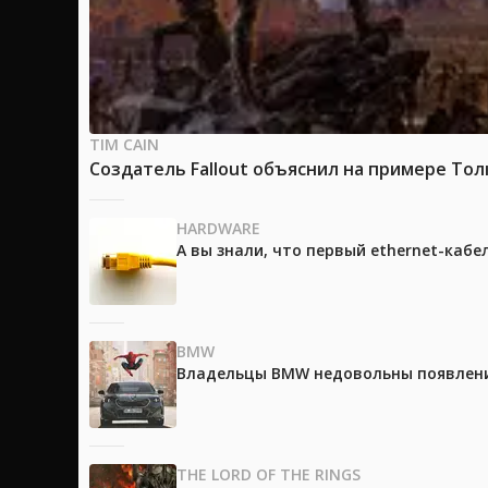
TIM CAIN
Создатель Fallout объяснил на примере Тол
HARDWARE
А вы знали, что первый ethernet-каб
BMW
Владельцы BMW недовольны появление
THE LORD OF THE RINGS