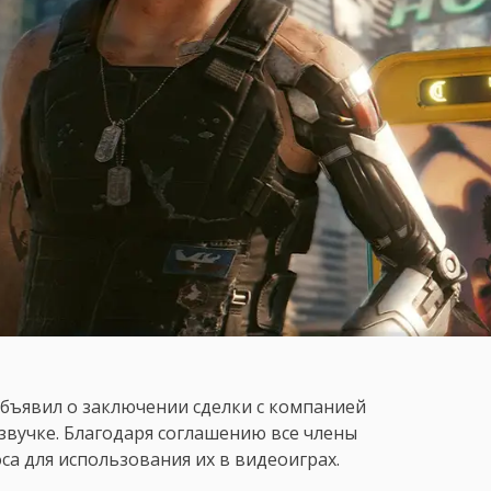
бъявил о заключении сделки с компанией
озвучке. Благодаря соглашению все члены
са для использования их в видеоиграх.