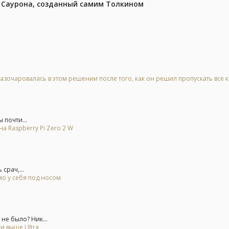
з Саурона, созданный самим Толкином
азочаровалась в этом решении после того, как он решил пропускать все 
 почти...
на Raspberry Pi Zero 2 W
срач,...
о у себя под носом
не было? Ник...
и выше Ultra