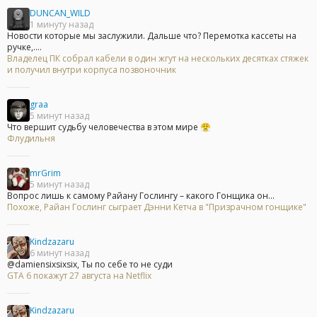
DUNCAN_WILD
1 минуту назад
Новости которые мы заслужили. Дальше что? Перемотка кассеты на
ручке,....
Владелец ПК собрал кабели в один жгут на нескольких десятках стяжек
и получил внутри корпуса позвоночник
graa
5 минут назад
Что вершит судьбу человечества в этом мире 😤
Флудильня
mrGrim
5 минут назад
Вопрос лишь к самому Райану Гослингу – какого Гонщика он...
Похоже, Райан Гослинг сыграет Дэнни Кетча в "Призрачном гонщике"
Kindzazaru
6 минут назад
@damiensixsixsix, Ты по себе то не суди
GTA 6 покажут 27 августа на Netflix
Kindzazaru