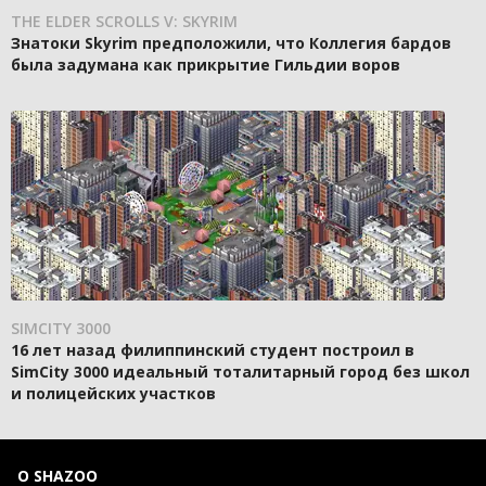
THE ELDER SCROLLS V: SKYRIM
Знатоки Skyrim предположили, что Коллегия бардов
была задумана как прикрытие Гильдии воров
SIMCITY 3000
16 лет назад филиппинский студент построил в
SimCity 3000 идеальный тоталитарный город без школ
и полицейских участков
О SHAZOO