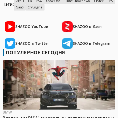
Игры
ПК
PS4
Xbox One
Hunt: Showdown
Crytek
FPS
Тэги:
GaaS
CryEngine
SHAZOO YouTube
SHAZOO в Дзен
SHAZOO в Twitter
SHAZOO в Telegram
ПОПУЛЯРНОЕ СЕГОДНЯ
BMW