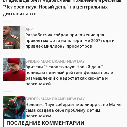
Владельцы BMW недовольны появлением рекламы
"Человек-паук: Новый день" на центральных
дисплеях авто
APP
Разработчик собрал приложение для
проклятых фото на алгоритме 2007 года и
привлек миллионы просмотров
SPIDER-MAN: BRAND NEW DAY
Зрители "Человек-паук: Новый день"
понижают личный рейтинг фильма после
размышлений о недостатках сюжета и
персонажей
SPIDER-MAN: BRAND NEW DAY
Человек-Паук собирает миллиарды, но Marvel
сама создала себе проблему с этим
персонажем
ПОСЛЕДНИЕ КОММЕНТАРИИ