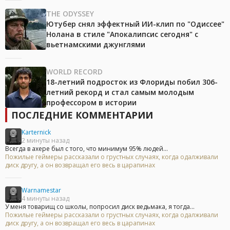
THE ODYSSEY
Ютубер снял эффектный ИИ-клип по "Одиссее"
Нолана в стиле "Апокалипсис сегодня" с
вьетнамскими джунглями
WORLD RECORD
18-летний подросток из Флориды побил 306-
летний рекорд и стал самым молодым
профессором в истории
ПОСЛЕДНИЕ КОММЕНТАРИИ
Karternick
2 минуты назад
Всегда в ахере был с того, что минимум 95% людей...
Пожилые геймеры рассказали о грустных случаях, когда одалживали
диск другу, а он возвращал его весь в царапинах
Warnamestar
4 минуты назад
У меня товарищ со школы, попросил диск ведьмака, я тогда...
Пожилые геймеры рассказали о грустных случаях, когда одалживали
диск другу, а он возвращал его весь в царапинах