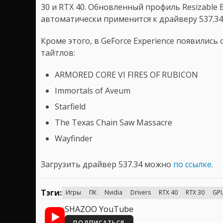
30 и RTX 40. Обновленный профиль Resizable 
автоматически применится к драйверу 537.34 
Кроме этого, в GeForce Experience появилис
тайтлов:
ARMORED CORE VI FIRES OF RUBICON
Immortals of Aveum
Starfield
The Texas Chain Saw Massacre
Wayfinder
Загрузить драйвер 537.34 можно
по ссылке
.
Тэги:
Игры
ПК
Nvidia
Drivers
RTX 40
RTX 30
GP
SHAZOO YouTube
ПОДПИСАТЬСЯ