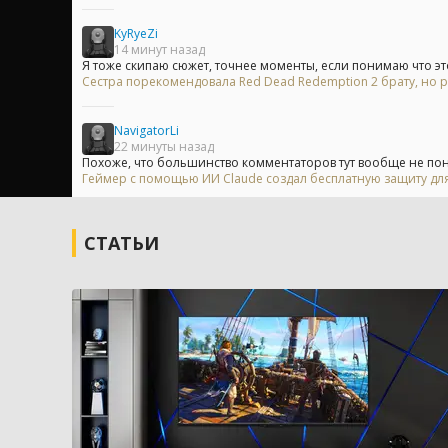
KyRyeZi
14 минут назад
Я тоже скипаю сюжет, точнее моменты, если понимаю что это
Сестра порекомендовала Red Dead Redemption 2 брату, но р
NavigatorLi
22 минуты назад
Похоже, что большинство комментаторов тут вообще не пони
Геймер с помощью ИИ Claude создал бесплатную защиту для
СТАТЬИ