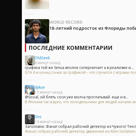
WORLD RECORD
18-летний подросток из Флориды поб
ПОСЛЕДНИЕ КОММЕНТАРИИ
OldGeek
8 минут назад
графика той же Senua вполне соперничает а в реализме и...
GTA 6 и конец гонки за графикой – что случится с играми п
djikun
13 минут назад
@Social, ой блять соси уже молча проглатывай. еще и в...
В Японии так жарко, что холодильники для людей начали ак
Dns
14 минут назад
Заголовок: Фанат собрал рабочий детектор из Чужого! Текст:
Фанат собрал рабочий детектор движения из Alien Isolation 