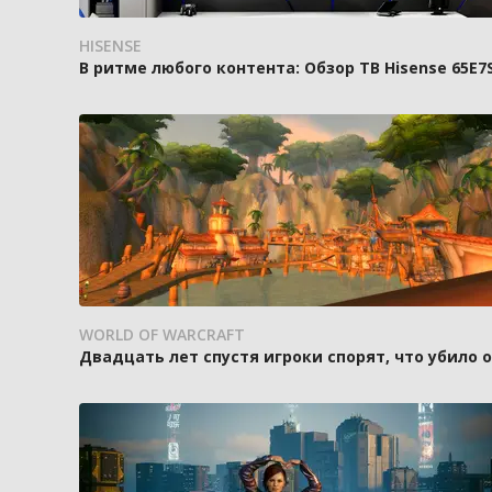
HISENSE
В ритме любого контента: Обзор ТВ Hisense 65E7
WORLD OF WARCRAFT
Двадцать лет спустя игроки спорят, что убило