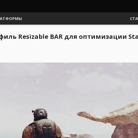
АТФОРМЫ
СТ
иль Resizable BAR для оптимизации Starf