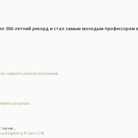
ил 306-летний рекорд и стал самым молодым профессором 
осле главного релиза поколения
тивно раскупать
 он не...
на Raspberry Pi Zero 2 W