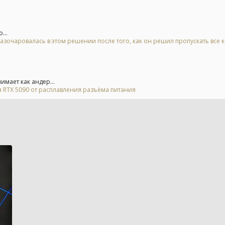
...
азочаровалась в этом решении после того, как он решил пропускать все 
мает как андер...
 RTX 5090 от расплавления разъёма питания