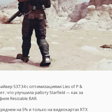
йвер 537.34 с оптимизациями Lies of P &
т, что улучшила работу Starfield — как за
иля Resizable BAR.
среднем на 5% и только на видеокартах RTX