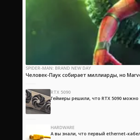
SPIDER-MAN: BRAND NEW DAY
Человек-Паук собирает миллиарды, но Marv
RTX 5090
Геймеры решили, что RTX 5090 можно 
HARDWARE
А вы знали, что первый ethernet-каб