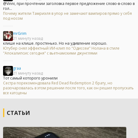
@Vinni, при прочтении заголовка первое предложение слово-в-слово в
гол...
Почему жители Тамриэля в упор не замечают вампиров прямо у себя
под носом
mrGrim
21 минуту назад
клише на клише. простенько. Но на удивление хорошо.
Ютубер снял эффектный ИИ-клип по "Одиссеи" Нолана в стиле
"Апокалипсис сегодня" с вьетнамскими джунглями
graa
21 минуту назад
Тот самый которого уронили
Сестра порекомендовала Red Dead Redemption 2 брату, но
разочаровалась в этом решении после того, как он решил пропускать
все катсцены
СТАТЬИ