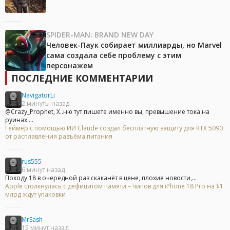
SPIDER-MAN: BRAND NEW DAY
Человек-Паук собирает миллиарды, но Marvel
сама создала себе проблему с этим
персонажем
ПОСЛЕДНИЕ КОММЕНТАРИИ
NavigatorLi
2 минуты назад
@Crazy_Prophet, Х..ню тут пишете именно вы, превышение тока на
руинах....
Геймер с помощью ИИ Claude создал бесплатную защиту для RTX 5090
от расплавления разъёма питания
rus555
6 минут назад
Походу 18 в очередной раз скаканёт в цене, плохие новости,...
Apple столкнулась с дефицитом памяти – чипов для iPhone 18 Pro на $1
млрд ждут упаковки
MrSash
15 минут назад