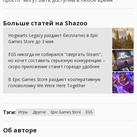
просто "могут быть доступны в любое время".
Больше статей на Shazoo
Hogwarts Legacy раздают бесплатно в Epic
Games Store до 3 мая
EGS никогда не собирался "свергать Steam",
но хочет составить серьезную конкуренцию –
скоро приложение станет гораздо удобнее
В Epic Games Store раздают кооперативную
головоломку We Were Here Together
Тэги:
Игры
Другое
Epic Games Store
EGS
Об авторе