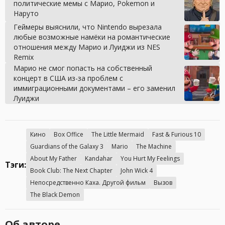
политические мемы с Марио, Pokemon и
Наруто
Геймеры выяснили, что Nintendo вырезала
любые возможные намёки на романтические
отношения между Марио и Луиджи из NES
Remix
Марио не смог попасть на собственный
концерт в США из-за проблем с
иммиграционными документами – его заменил
Луиджи
Кино
Box Office
The Little Mermaid
Fast & Furious 10
Guardians of the Galaxy 3
Mario
The Machine
About My Father
Kandahar
You Hurt My Feelings
Тэги:
Book Club: The Next Chapter
John Wick 4
Непосредственно Каха. Другой фильм
Вызов
The Black Demon
Об авторе