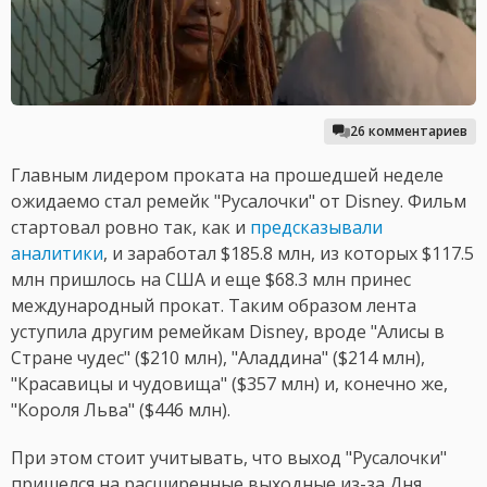
26 комментариев
Главным лидером проката на прошедшей неделе
ожидаемо стал ремейк "Русалочки" от Disney. Фильм
стартовал ровно так, как и
предсказывали
аналитики
, и заработал $185.8 млн, из которых $117.5
млн пришлось на США и еще $68.3 млн принес
международный прокат. Таким образом лента
уступила другим ремейкам Disney, вроде "Алисы в
Стране чудес" ($210 млн), "Аладдина" ($214 млн),
"Красавицы и чудовища" ($357 млн) и, конечно же,
"Короля Льва" ($446 млн).
При этом стоит учитывать, что выход "Русалочки"
пришелся на расширенные выходные из-за Дня