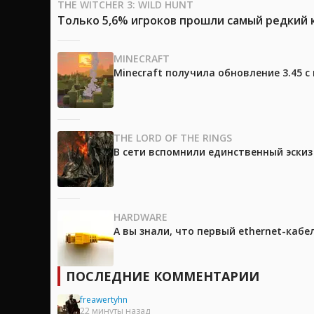
THE WITCHER 3: WILD HUNT
Только 5,6% игроков прошли самый редкий к
MINECRAFT
Minecraft получила обновление 3.45 
THE LORD OF THE RINGS
В сети вспомнили единственный эски
HARDWARE
А вы знали, что первый ethernet-каб
ПОСЛЕДНИЕ КОММЕНТАРИИ
freawertyhn
22 минуты назад