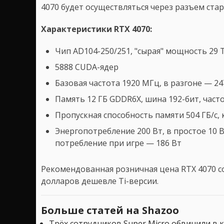
4070 будет осуществляться через разъем ста
Характеристики RTX 4070:
Чип AD104-250/251, "сырая" мощность 29 
5888 CUDA-ядер
Базовая частота 1920 МГц, в разгоне — 2
Память 12 ГБ GDDR6X, шина 192-бит, част
Пропускная способность памяти 504 ГБ/с, 
Энергопотребление 200 Вт, в простое 10 В
потребление при игре — 186 Вт
Рекомендованная розничная цена RTX 4070 со
долларов дешевле Ti-версии.
Больше статей на Shazoo
Трёх сотрудников Super Micro обвинили в