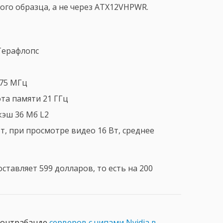
рого образца, а не через ATX12VHPWR.
Терафлопс
475 МГц
ота памяти 21 ГГц
кэш 36 Мб L2
т, при просмотре видео 16 Вт, среднее
ставляет 599 долларов, то есть на 200
 контрабанде
серверов с чипами Nvidia в