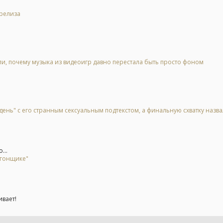
 релиза
, почему музыка из видеоигр давно перестала быть просто фоном
день" с его странным сексуальным подтекстом, а финальную схватку назв
...
 гонщике"
ивает!