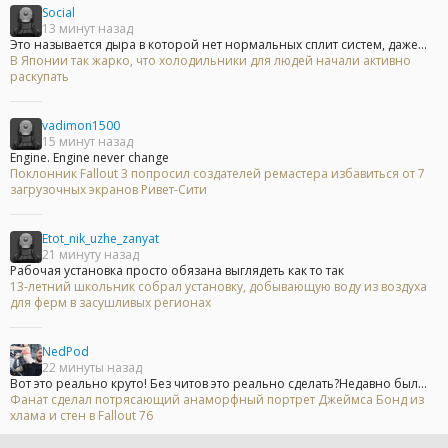
Social
13 минут назад
Это называется дыра в которой нет нормальных сплит систем, даже...
В Японии так жарко, что холодильники для людей начали активно
раскупать
vadimon1500
15 минут назад
Engine. Engine never change
Поклонник Fallout 3 попросил создателей ремастера избавиться от 7
загрузочных экранов Ривет-Сити
Etot_nik_uzhe_zanyat
21 минуту назад
Рабочая установка просто обязана выглядеть как то так
13-летний школьник собрал установку, добывающую воду из воздуха
для ферм в засушливых регионах
NedPod
22 минуты назад
Вот это реально круто! Без читов это реально сделать?Недавно был...
Фанат сделал потрясающий анаморфный портрет Джеймса Бонд из
хлама и стен в Fallout 76