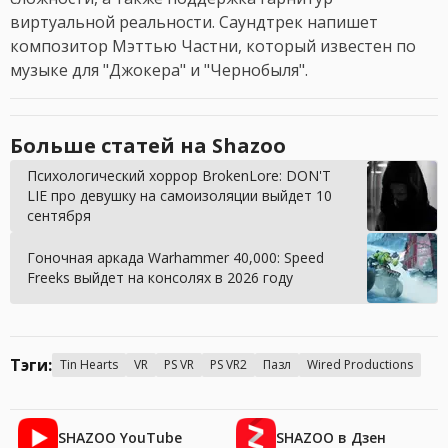
виртуальной реальности. Саундтрек напишет
композитор Мэттью Частни, который известен по
музыке для "Джокера" и "Чернобыля".
Больше статей на Shazoo
Психологический хоррор BrokenLore: DON'T
LIE про девушку на самоизоляции выйдет 10
сентября
Гоночная аркада Warhammer 40,000: Speed
Freeks выйдет на консолях в 2026 году
Тэги:
Tin Hearts
VR
PS VR
PS VR2
Пазл
Wired Productions
SHAZOO YouTube
SHAZOO в Дзен