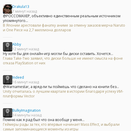
Drakula13
7 минут назад
@POCCOMAXEP, объективно единственным реальным источником
упомянутого...
В Японии арестовали фанатку аниме за отмену заказов мерча Naruto
и One Piece на 2,7 миллиона долларов
Abby
12 минут назад
Ну хотя бы для онлайн-игр могли бы диски оставить. Хочется...
Глава Take-Two заявил, что диски больше не имеют смысла на фоне
отказа PlayStation от них
Indeed
16 минут назад
@Warnamestar, а вряд-ли ты поймёшь что сделано на юнити без...
Unity отчиталась о лучшем квартале в истории благодаря успеху ИИ-
платформы Vector
BulkyImagination
34 минуты назад
Помню как я рад был что она вообще у меня...
Геймеры рады за тех, кто впервые начинает Mass Effect, и выбрали
самые запоминающиеся моменты из игры