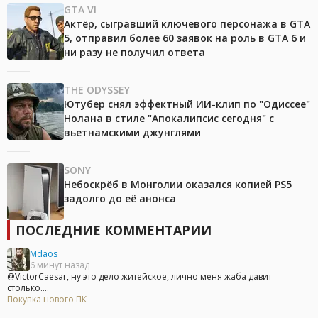
GTA VI
Актёр, сыгравший ключевого персонажа в GTA
5, отправил более 60 заявок на роль в GTA 6 и
ни разу не получил ответа
THE ODYSSEY
Ютубер снял эффектный ИИ-клип по "Одиссее"
Нолана в стиле "Апокалипсис сегодня" с
вьетнамскими джунглями
SONY
Небоскрёб в Монголии оказался копией PS5
задолго до её анонса
ПОСЛЕДНИЕ КОММЕНТАРИИ
Mdaos
6 минут назад
@VictorCaesar, ну это дело житейское, лично меня жаба давит
столько....
Покупка нового ПК