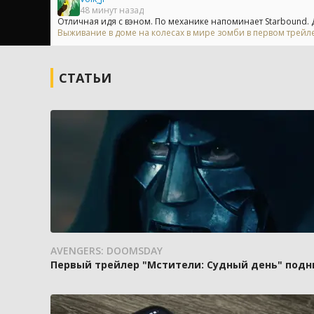
48 минут назад
Отличная идя с вэном. По механике напоминает Starbound. Д
Выживание в доме на колесах в мире зомби в первом трейлер
СТАТЬИ
AVENGERS: DOOMSDAY
Первый трейлер "Мстители: Судный день" подн