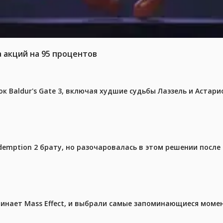
а акций на 95 процентов
к Baldur's Gate 3, включая худшие судьбы Лаэзель и Астари
emption 2 брату, но разочаровалась в этом решении после 
чинает Mass Effect, и выбрали самые запоминающиеся моме