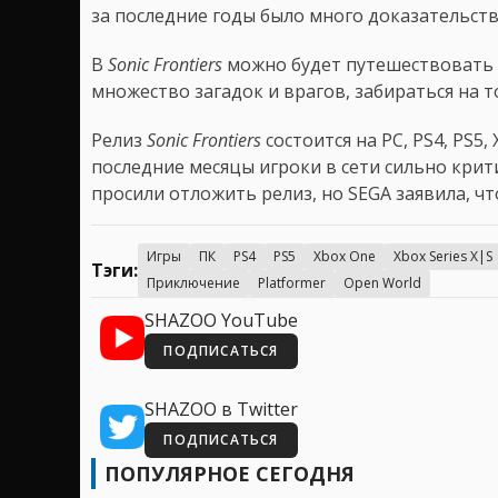
за последние годы было много доказательств
В
Sonic Frontiers
можно будет путешествовать 
множество загадок и врагов, забираться на 
Релиз
Sonic Frontiers
состоится на PC, PS4, PS5, 
последние месяцы игроки в сети сильно крити
просили отложить релиз, но SEGA заявила, ч
Игры
ПК
PS4
PS5
Xbox One
Xbox Series X|S
Тэги:
Приключение
Platformer
Open World
SHAZOO YouTube
ПОДПИСАТЬСЯ
SHAZOO в Twitter
ПОДПИСАТЬСЯ
ПОПУЛЯРНОЕ СЕГОДНЯ