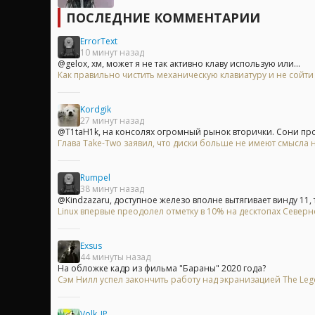
ПОСЛЕДНИЕ КОММЕНТАРИИ
ErrorText
10 минут назад
@gelox, хм, может я не так активно клаву использую или...
Как правильно чистить механическую клавиатуру и не сойти
Kordgik
27 минут назад
@T1taH1k, на консолях огромный рынок вторички. Сони прос
Глава Take-Two заявил, что диски больше не имеют смысла на
Rumpel
38 минут назад
@Kindzazaru, доступное железо вполне вытягивает винду 11, т
Linux впервые преодолел отметку в 10% на десктопах Север
Exsus
44 минуты назад
На обложке кадр из фильма "Бараны" 2020 года?
Сэм Нилл успел закончить работу над экранизацией The Leg
Volk_JP