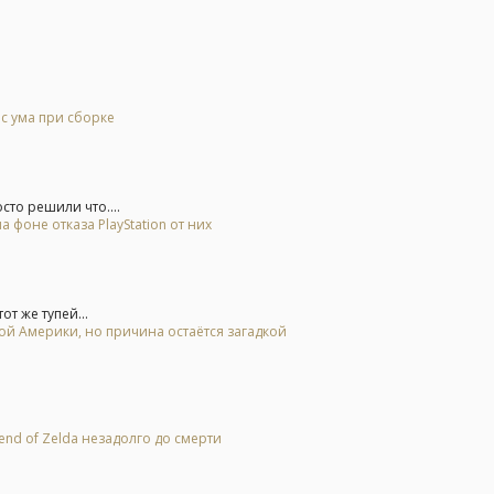
 с ума при сборке
то решили что....
 фоне отказа PlayStation от них
от же тупей...
ной Америки, но причина остаётся загадкой
end of Zelda незадолго до смерти