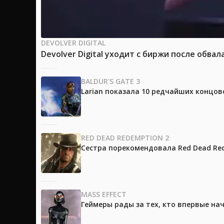
DEVOLVER DIGITAL
Devolver Digital уходит с биржи после обвал
BALDUR'S GATE 3
Larian показала 10 редчайших концово
RED DEAD REDEMPTION 2
Сестра порекомендовала Red Dead Red
MASS EFFECT
Геймеры рады за тех, кто впервые на