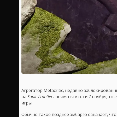
Агрегатор Metacritic, недавно заблокированн
на
Sonic Frontiers
появятся в сети 7 ноября, то
игры.
Обычно такое позднее эмбарго означает, что 