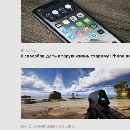
IPHONE
8 способов дать вторую жизнь старому iPhone 
HALO: CAMPAIGN EVOLVED