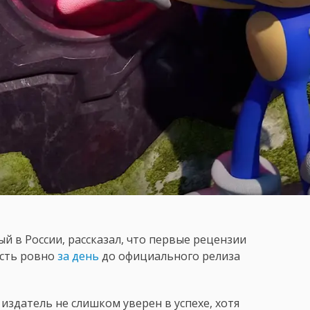
ый в России, рассказал, что первые рецензии
 есть ровно
за день
до официального релиза
издатель не слишком уверен в успехе, хотя