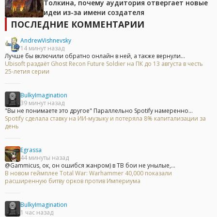
Толкина, почему аудитория отвергает новые
идеи из-за имени создателя
ПОСЛЕДНИЕ КОММЕНТАРИИ
AndrewVishnevsky
14 минут назад
Лучше бы включили обратно онлайн в ней, а также вернули...
Ubisoft раздаёт Ghost Recon Future Soldier на ПК до 13 августа в честь
25-летия серии
BulkyImagination
39 минут назад
"Вы не понимаете это другое" Параллельно Spotify намеренно...
Spotify сделала ставку на ИИ-музыку и потеряла 8% капитализации за
день
Egrassa
44 минуты назад
@Gammicus, ок, он ошибся жанром) в ТВ бои не унылые,...
В новом геймплее Total War: Warhammer 40,000 показали
расширенную битву орков против Империума
BulkyImagination
1 час назад