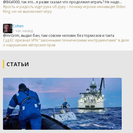
@Bilal000, так это...я разве сказал что продолжил играть? Не надо...
Ярость и радость идут рука об руку – почему игроки ненавидят Elden
Ring, но не выключают игру
Cohen
1 час назад
@mrGrim, выдал бан, там совсем человек без тормозов и такта
Суд ЕС признал VPN "законными техническими инструментами" в деле
о нарушении авторских прав
СТАТЬИ