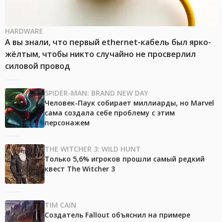
HARDWARE
А вы знали, что первый ethernet-кабель был ярко-
жёлтым, чтобы никто случайно не просверлил
силовой провод
SPIDER-MAN: BRAND NEW DAY
Человек-Паук собирает миллиарды, но Marvel
сама создала себе проблему с этим
персонажем
THE WITCHER 3: WILD HUNT
Только 5,6% игроков прошли самый редкий
квест The Witcher 3
TIM CAIN
Создатель Fallout объяснил на примере