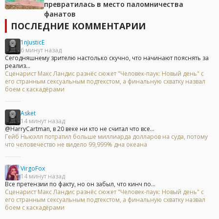
превратилась в место паломничества
фанатов
ПОСЛЕДНИЕ КОММЕНТАРИИ
1nJusticE
6 минут назад
Сегодняшнему зрителю настолько скучно, что начинают пояснять за
реализ...
Сценарист Макс Ландис разнёс сюжет "Человек-паук: Новый день" с
его странным сексуальным подтекстом, а финальную схватку назвал
боем с каскадёрами
Asket
14 минут назад
@HarryCartman, в 20 веке ни кто не считал что все...
Гейб Ньюэлл потратил больше миллиарда долларов на суда, потому
что человечество не видело 99,999% дна океана
VirgoFox
14 минут назад
Все претензии по факту, но он забыл, что кинч по...
Сценарист Макс Ландис разнёс сюжет "Человек-паук: Новый день" с
его странным сексуальным подтекстом, а финальную схватку назвал
боем с каскадёрами