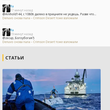
fla
17 минут назад
@Arnhold144, с 1080ti далеко в прицнипе не уедешь. Разве что...
Denuvo снова пала – Crimson Desert тоже взломали
fla
19 минут назад
@zecup, Богоубогая?)
Denuvo снова пала – Crimson Desert тоже взломали
СТАТЬИ