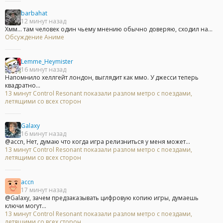
barbahat
12 минут назад
Хмм... там человек один чьему мнению обычно доверяю, сходил на...
Обсуждение Аниме
Lemme_Heymister
16 минут назад
Напомнило хеллгейт лондон, выглядит как ммо. У джесси теперь
квадратно...
13 минут Control Resonant показали разлом метро с поездами,
летящими со всех сторон
Galaxy
16 минут назад
@accn, Нет, думаю что когда игра релизниться у меня может...
13 минут Control Resonant показали разлом метро с поездами,
летящими со всех сторон
accn
17 минут назад
@Galaxy, зачем предзаказывать цифровую копию игры, думаешь
ключи могут...
13 минут Control Resonant показали разлом метро с поездами,
летящими со всех сторон