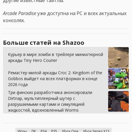
другие известные тайтлы.
Arcade Paradise
уже доступна на PC и всех актуальных
консолях.
Больше статей на Shazoo
Курьер в мире зомби в трейлере миниатюрной
аркады Tiny Hero Courier
Ремастер милой аркады Croc 2: Kingdom of the
Gobbos выйдет на всех платформах в конце
2026 года
Три финских разработчика анонсировали
Dirtnap, мультиплеерный шутер с
разрушаемыми картами и симуляцией
жидкостей, вдохновлённый Worms
Игры
ПК
PS4
PS5
Xbox One
Xbox Series X|S