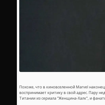
Похоже, что в киновселенной Marvel наконец
воспринимает критику в свой адрес. Пару не
Титании из сериала "Женщина-Халк", и фана