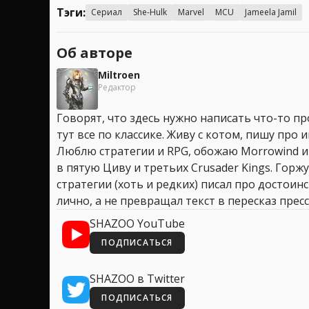
Тэги:
Сериал
She-Hulk
Marvel
MCU
Jameela Jamil
Об авторе
Miltroen
Редактор
Говорят, что здесь нужно написать что-то про
тут все по классике. Живу с котом, пишу про иг
Люблю стратегии и RPG, обожаю Morrowind и
в пятую Циву и третьих Crusader Kings. Горжу
стратегии (хоть и редких) писал про достоин
лично, а не превращал текст в пересказ пресс
SHAZOO YouTube
ПОДПИСАТЬСЯ
SHAZOO в Twitter
ПОДПИСАТЬСЯ