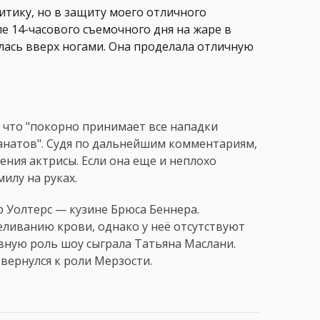
ритику, но в защиту моего отличного
ле 14-часового съемочного дня на жаре в
малась вверх ногами. Она проделала отличную
 что "покорно принимает все нападки
анатов". Судя по дальнейшим комментариям,
ения актрисы. Если она еще и неплохо
илу на руках.
 Уолтерс — кузине Брюса Беннера.
еливанию крови, однако у неё отсутствуют
авную роль шоу сыграла Татьяна Маслани.
 вернулся к роли Мерзости.