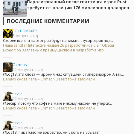
Парализованный после сваттинга игрок Rust
требует от полиции 176 миллионов долларов
ПОСЛЕДНИЕ КОММЕНТАРИИ
POCCOMAXEP
5 минут назад
Скорее всего и на этот раз будут нанимать атусорсеров под...
Глава Sandfall Interactive назвал 26 разработчиков Clair Obscur:
Expedition 33 главным преимуществом в разработке игр
Ozzmosis
22 минуты назад
@Log13, эти слова — ирония над ситуацией с гипервизором.А так...
Denuvo снова пала – Crimson Desert тоже взломали
never
22 минуты назад
@zecup, потому что софт на маке никому нахрен не уперся...
Denuvo снова пала – Crimson Desert тоже взломали
never
22 минуты назад
@Log13, пиратство не воровство, ни у кого не убывает