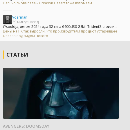
Denuvo снова пала – Crimson Desert тоже взломали
Voerman
29 минут назад
@souldja, летом 2024 года 32 гига 6400cl30 GSkill TridentZ стоили...
Цены на ПК так выросли, что производители продают устаревшее
железо под видом нового
СТАТЬИ
AVENGERS: DOOMSDAY