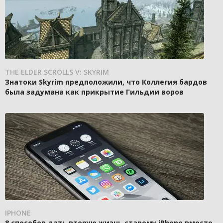
THE ELDER SCROLLS V: SKYRIM
Знатоки Skyrim предположили, что Коллегия бардов
была задумана как прикрытие Гильдии воров
IPHONE
8 способов дать вторую жизнь старому iPhone вместо