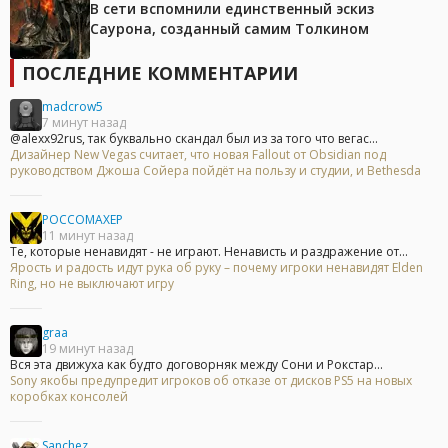
В сети вспомнили единственный эскиз
Саурона, созданный самим Толкином
ПОСЛЕДНИЕ КОММЕНТАРИИ
madcrow5
7 минут назад
@alexx92rus, так буквально скандал был из за того что вегас...
Дизайнер New Vegas считает, что новая Fallout от Obsidian под
руководством Джоша Сойера пойдёт на пользу и студии, и Bethesda
POCCOMAXEP
11 минут назад
Те, которые ненавидят - не играют. Ненависть и раздражение от...
Ярость и радость идут рука об руку – почему игроки ненавидят Elden
Ring, но не выключают игру
graa
19 минут назад
Вся эта движуха как будто договорняк между Сони и Рокстар...
Sony якобы предупредит игроков об отказе от дисков PS5 на новых
коробках консолей
Sanchez