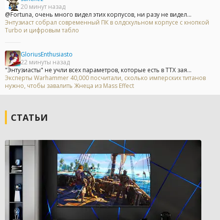
20 минут назад
@Fortuna, очень много видел этих корпусов, ни разу не видел...
Энтузиаст собрал современный ПК в олдскульном корпусе с кнопкой
Turbo и цифровым табло
GloriusEnthusiasto
22 минуты назад
"Энтузиасты" не учли всех параметров, которые есть в ТТХ зая...
Эксперты Warhammer 40,000 посчитали, сколько имперских титанов
нужно, чтобы завалить Жнеца из Mass Effect
СТАТЬИ