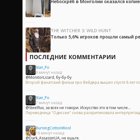
Небоскрёб в Монголии оказался копией
THE WITCHER 3: WILD HUNT
Только 5,6% игроков прошли самый ре
ПОСЛЕДНИЕ КОММЕНТАРИИ
Stan_Po
6 минут назад
@MonitorLizard, бу-бу-бу
Второй фанатский фильм про Вейдера вышел спустя 8 лет п
Stan_Po
7 минут назад
@Steelflux, за всех не говори. Искусство это в том числе...
Переводчица "Одиссеи" снова раскритиковала интерпрета
BurningCottonWool
16 минут назад
@Dark_AssassinUA, не ешьте.