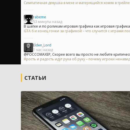
Симпатичная девушка в мехе и матерящийся хомяк в трейл
rabeme
53 минуты назад
В шапке и по роликам игровая графика как игровая графика!.
GTA 6 и конец гонки за графикой – что случится с играми п
Elden_Lord
1 час назад
@POCCOMAXEP, Скорее всего вы просто не любите критически
Ярость и радость идут рука об руку – почему игроки ненавид
СТАТЬИ