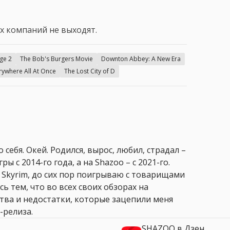
х компаний не выходят.
ge 2
The Bob's Burgers Movie
Downton Abbey: A New Era
rywhere All At Once
The Lost City of D
 себя. Окей. Родился, вырос, любил, страдал –
ры с 2014-го года, а на Shazoo – с 2021-го.
 Skyrim, до сих пор поигрываю с товарищами
сь тем, что во всех своих обзорах на
ства и недостатки, которые зацепили меня
-релиза.
SHAZOO в Дзен