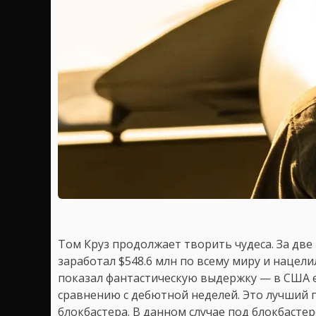
Том Круз продолжает творить чудеса. За две
заработал $548.6 млн по всему миру и нацели
показал фантастическую выдержку — в США ег
сравнению с дебютной неделей. Это лучший 
блокбастера. В данном случае под блокбаст