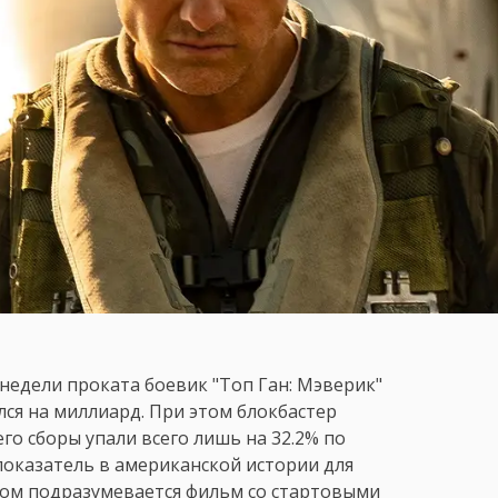
 недели проката боевик "Топ Ган: Мэверик"
лся на миллиард. При этом блокбастер
о сборы упали всего лишь на 32.2% по
показатель в американской истории для
ером подразумевается фильм со стартовыми