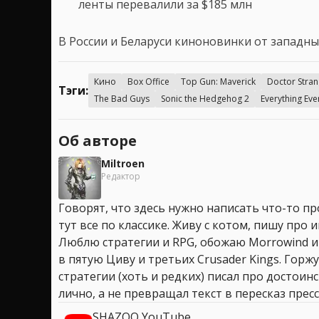
ленты перевалили за $185 млн
В России и Беларуси киноновинки от западны
Кино
Box Office
Top Gun: Maverick
Doctor Stran
Тэги:
The Bad Guys
Sonic the Hedgehog 2
Everything Eve
Об авторе
Miltroen
Редактор
Говорят, что здесь нужно написать что-то про
тут все по классике. Живу с котом, пишу про иг
Люблю стратегии и RPG, обожаю Morrowind и
в пятую Циву и третьих Crusader Kings. Горжу
стратегии (хоть и редких) писал про достоин
лично, а не превращал текст в пересказ пресс
SHAZOO YouTube