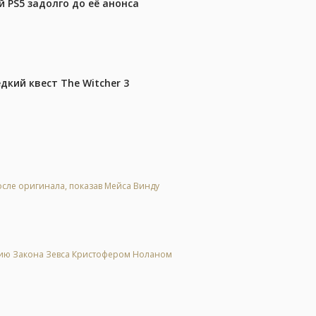
 PS5 задолго до её анонса
дкий квест The Witcher 3
осле оригинала, показав Мейса Винду
цию Закона Зевса Кристофером Ноланом