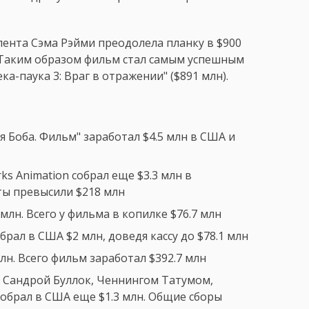
 лента Сэма Рэйми преодолела планку в $900
. Таким образом фильм стал самым успешным
а-паука 3: Враг в отражении" ($891 млн).
Боба. Фильм" заработал $4.5 млн в США и
s Animation собрал еще $3.3 млн в
ты превысили $218 млн
млн. Всего у фильма в копилке $76.7 млн
брал в США $2 млн, доведя кассу до $78.1 млн
млн. Всего фильм заработал $392.7 млн
 Сандрой Буллок, Ченнингом Татумом,
обрал в США еще $1.3 млн. Общие сборы