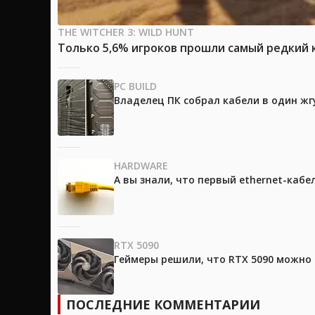
THE WITCHER 3: WILD HUNT
Только 5,6% игроков прошли самый редкий к
PC BUILD
Владелец ПК собрал кабели в один жг
HARDWARE
А вы знали, что первый ethernet-каб
RTX 5090
Геймеры решили, что RTX 5090 можно 
ПОСЛЕДНИЕ КОММЕНТАРИИ