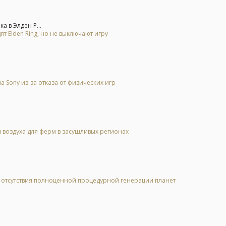
а в Элден Р...
ят Elden Ring, но не выключают игру
Sony из-за отказа от физических игр
 воздуха для ферм в засушливых регионах
за отсутствия полноценной процедурной генерации планет