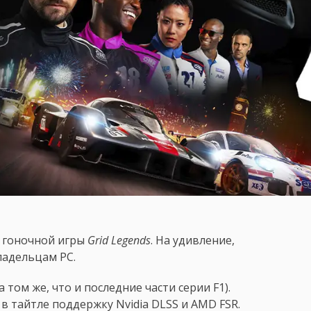
я гоночной игры
Grid Legends
. На удивление,
ладельцам PC.
 том же, что и последние части серии F1).
в тайтле поддержку Nvidia DLSS и AMD FSR.