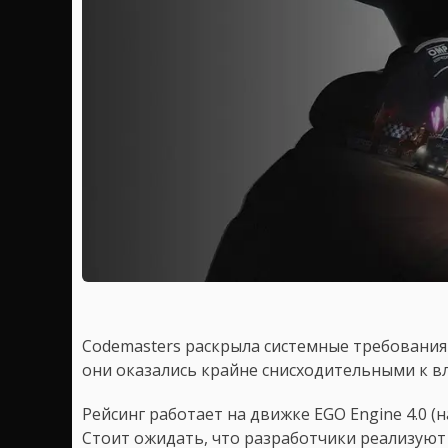
Codemasters раскрыла системные требовани
они оказались крайне снисходительными к в
Рейсинг работает на движке EGO Engine 4.0 (на
Стоит ожидать, что разработчики реализуют 