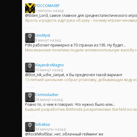
POCCOMAXEP
2 минуты назад
@Elden_Lord, самое главное для среднестатистического игрок
Ярость и радость идут рука об руку – почему игроки ненавид
UnoMyst
9 минут назад
PSN работает примерно в 70 странах из 195. Ну будет...
Мексиканские политики подали антимонопольную жалобу на 
AlejandroMagno
19 минут назад
@Etot_nik_uzhe_zanyat, я бы предпочёл такой вариант
13-летний школьник собрал установку, добывающую воду из
Comnislasher
28 минут назад
Ровно то, о чем я говорил. Что нужно было или...
Бывший разработчик Bethesda раскритиковал Starfield из-
Sobakaa
34 минуты назад
@RockNRollStar, нет, облачный гейминг же