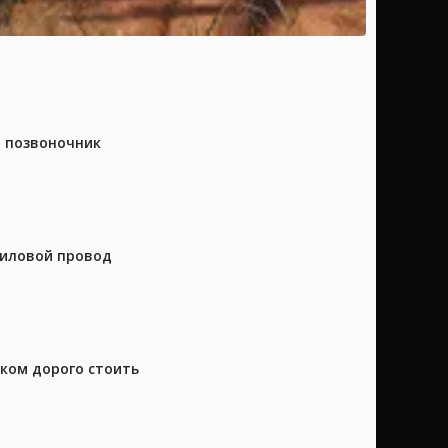
а позвоночник
силовой провод
шком дорого стоить