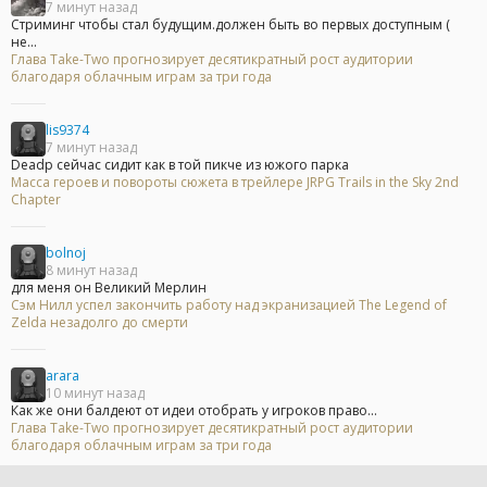
7 минут назад
Стриминг чтобы стал будущим.должен быть во первых доступным (
не...
Глава Take-Two прогнозирует десятикратный рост аудитории
благодаря облачным играм за три года
lis9374
7 минут назад
Deadp сейчас сидит как в той пикче из южого парка
Масса героев и повороты сюжета в трейлере JRPG Trails in the Sky 2nd
Chapter
bolnoj
8 минут назад
для меня он Великий Мерлин
Сэм Нилл успел закончить работу над экранизацией The Legend of
Zelda незадолго до смерти
arara
10 минут назад
Как же они балдеют от идеи отобрать у игроков право...
Глава Take-Two прогнозирует десятикратный рост аудитории
благодаря облачным играм за три года