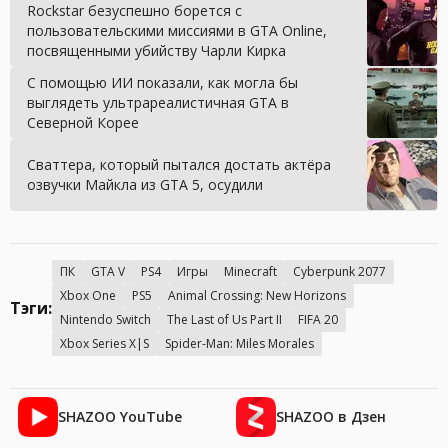
Rockstar безуспешно борется с
пользовательскими миссиями в GTA Online,
посвященными убийству Чарли Кирка
С помощью ИИ показали, как могла бы
выглядеть ультрареалистичная GTA в
Северной Корее
Сваттера, который пытался достать актёра
озвучки Майкла из GTA 5, осудили
ПК
GTA V
PS4
Игры
Minecraft
Cyberpunk 2077
Xbox One
PS5
Animal Crossing: New Horizons
Тэги:
Nintendo Switch
The Last of Us Part II
FIFA 20
Xbox Series X|S
Spider-Man: Miles Morales
SHAZOO YouTube
SHAZOO в Дзен