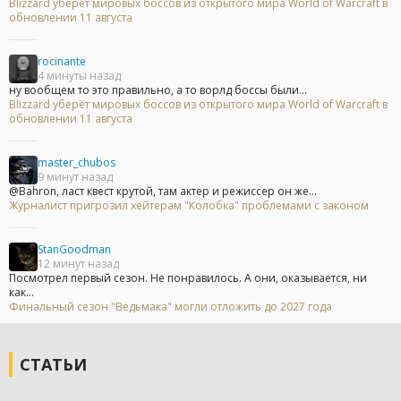
Blizzard уберёт мировых боссов из открытого мира World of Warcraft в
обновлении 11 августа
rocinante
4 минуты назад
ну вообщем то это правильно, а то ворлд боссы были...
Blizzard уберёт мировых боссов из открытого мира World of Warcraft в
обновлении 11 августа
master_chubos
9 минут назад
@Bahron, ласт квест крутой, там актер и режиссер он же...
Журналист пригрозил хейтерам "Колобка" проблемами с законом
StanGoodman
12 минут назад
Посмотрел первый сезон. Не понравилось. А они, оказывается, ни
как...
Финальный сезон "Ведьмака" могли отложить до 2027 года
СТАТЬИ