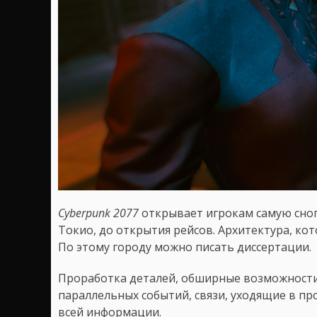
Cyberpunk 2077
открывает игрокам самую сног
Токио, до открытия рейсов. Архитектура, кот
По этому городу можно писать диссертации.
Проработка деталей, обширные возможности п
параллельных событий, связи, уходящие в пр
всей информации.