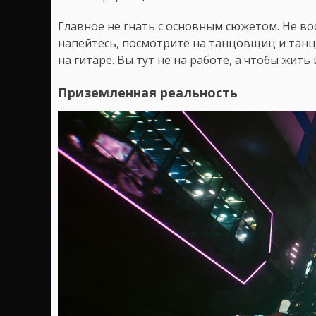
Главное не гнать с основным сюжетом. Не во
напейтесь, посмотрите на танцовщиц и танц
на гитаре. Вы тут не на работе, а чтобы жит
Приземленная реальность