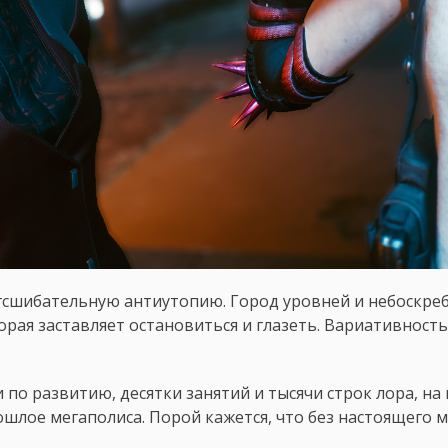
сшибательную антиутопию. Город уровней и небоскреб
орая заставляет остановиться и глазеть. Вариативност
о развитию, десятки занятий и тысячи строк лора, на 
ошлое мегаполиса. Порой кажется, что без настоящего