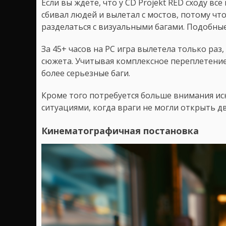
Если вы ждете, что у CD Projekt RED сходу в
сбивал людей и вылетал с мостов, потому чт
разделаться с визуальными багами. Подобные
За 45+ часов на PC игра вылетела только ра
сюжета. Учитывая комплексное переплетение 
более серьезные баги.
Кроме того потребуется больше внимания иск
ситуациями, когда враги не могли открыть дв
Кинематографичная постановка