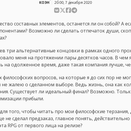
КОЭН
20:00, 7 декабря 2020
ество составных элементов, останется ли он собой? А е
онентами? Возможно ли сделать отпечаток души, скоп
ах?
рев три альтернативные концовки в рамках одного прохо
овало меня на протяжении пары десятков часов. В чем 
ь на одолженное время, даже такая компания лучше, че
илософских вопросов, на которые я до сих пор не мог
 не жалею о сделанном выборе. Ведь жизнь, она как ко
ния. Существует ли идеальный финал? Возможно. Только
имизации прибыли.
для того, чтобы читать про мои философские терзания, 
ще не сделал предзаказ, главное понять, действительно
эта RPG от первого лица на релизе?