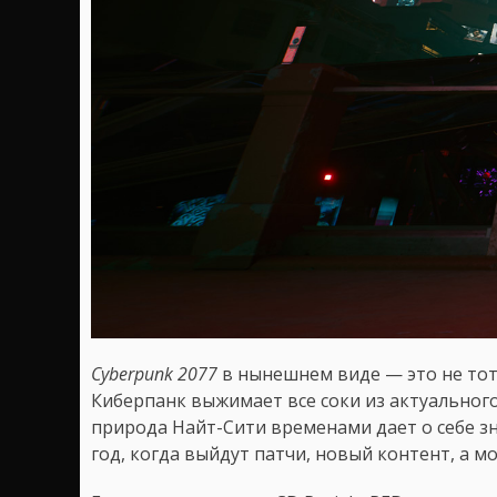
Cyberpunk 2077
в нынешнем виде — это не тот
Киберпанк выжимает все соки из актуального
природа Найт-Сити временами дает о себе зн
год, когда выйдут патчи, новый контент, а м