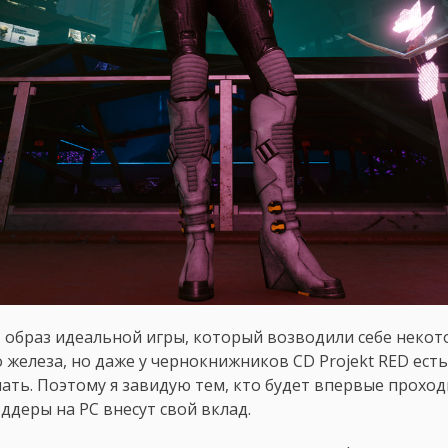
 образ идеальной игры, который возводили себе некото
 железа, но даже у чернокнижников CD Projekt RED ест
ать. Поэтому я завидую тем, кто будет впервые прохо
оддеры на PC внесут свой вклад.