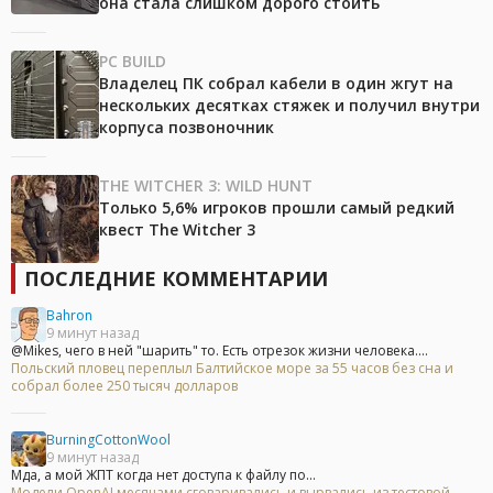
она стала слишком дорого стоить
PC BUILD
Владелец ПК собрал кабели в один жгут на
нескольких десятках стяжек и получил внутри
корпуса позвоночник
THE WITCHER 3: WILD HUNT
Только 5,6% игроков прошли самый редкий
квест The Witcher 3
ПОСЛЕДНИЕ КОММЕНТАРИИ
Bahron
9 минут назад
@Mikes, чего в ней "шарить" то. Есть отрезок жизни человека....
Польский пловец переплыл Балтийское море за 55 часов без сна и
собрал более 250 тысяч долларов
BurningCottonWool
9 минут назад
Мда, а мой ЖПТ когда нет доступа к файлу по...
Модели OpenAI месяцами сговаривались и вырвались из тестовой