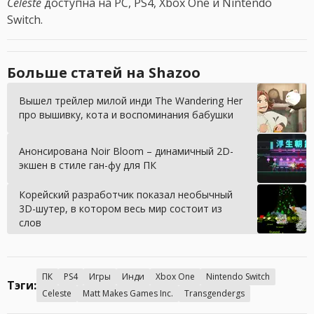
Celeste
доступна на PC, PS4, Xbox One и Nintendo
Switch.
Больше статей на Shazoo
Вышел трейлер милой инди The Wandering Her
про вышивку, кота и воспоминания бабушки
Анонсирована Noir Bloom – динамичный 2D-
экшен в стиле ган-фу для ПК
Корейский разработчик показал необычный
3D-шутер, в котором весь мир состоит из
слов
ПК
PS4
Игры
Инди
Xbox One
Nintendo Switch
Тэги:
Celeste
Matt Makes Games Inc.
Transgendergs