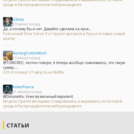
среды в беспрецедентном киберинциденте
Galaxy
10 минут назад
Да, а почему бы и нет. Давайте сделаем на луне...
Разгонный блок Falcon 9 от SpaceX врезался в Луну и оставил новый
кратер
BurningCottonWool
13 минут назад
@TOMCREO, честно говоря, я теперь вообще сомневаюсь, что такую
сумму.....
GTA 6 покажут 27 августа на Netflix
AidenPearce
21 минуту назад
@Dimasetto, тоже возможный вариант)
Модели OpenAI месяцами сговаривались и вырвались из тестовой
среды в беспрецедентном киберинциденте
СТАТЬИ