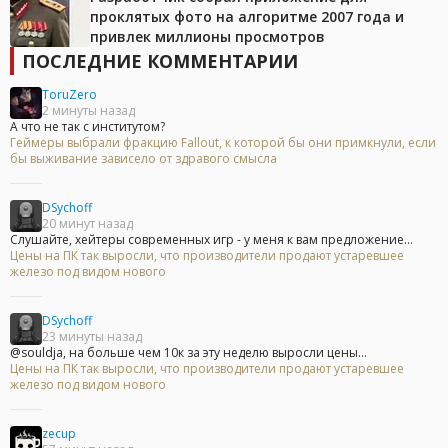
проклятых фото на алгоритме 2007 года и
привлек миллионы просмотров
ПОСЛЕДНИЕ КОММЕНТАРИИ
ToruZero
2 минуты назад
А что не так с институтом?
Геймеры выбрали фракцию Fallout, к которой бы они примкнули, если
бы выживание зависело от здравого смысла
DSychoff
20 минут назад
Слушайте, хейтеры современных игр - у меня к вам предложение...
Цены на ПК так выросли, что производители продают устаревшее
железо под видом нового
DSychoff
23 минуты назад
@souldja, на больше чем 10к за эту неделю выросли цены...
Цены на ПК так выросли, что производители продают устаревшее
железо под видом нового
zecup