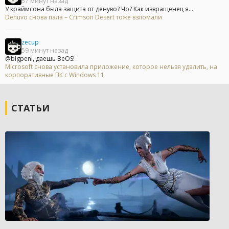
57 минут назад
У краймсона была защита от денуво? Чо? Как извращенец я...
Denuvo снова пала – Crimson Desert тоже взломали
zecup
59 минут назад
@bigpeni, даешь BeOS!
Microsoft снова установила приложение, которое нельзя удалить, на
корпоративные ПК с Windows 11
СТАТЬИ