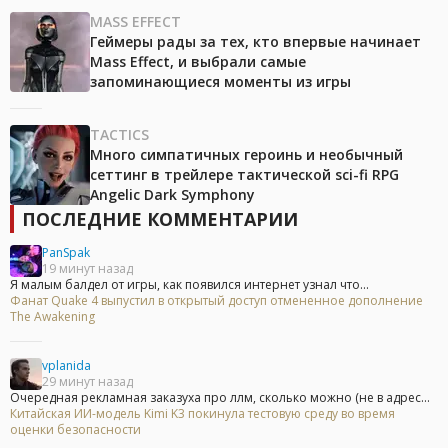
MASS EFFECT
Геймеры рады за тех, кто впервые начинает
Mass Effect, и выбрали самые
запоминающиеся моменты из игры
TACTICS
Много симпатичных героинь и необычный
сеттинг в трейлере тактической sci-fi RPG
Angelic Dark Symphony
ПОСЛЕДНИЕ КОММЕНТАРИИ
PanSpak
19 минут назад
Я малым балдел от игры, как появился интернет узнал что...
Фанат Quake 4 выпустил в открытый доступ отмененное дополнение
The Awakening
vplanida
29 минут назад
Очередная рекламная заказуха про ллм, сколько можно (не в адрес...
Китайская ИИ-модель Kimi K3 покинула тестовую среду во время
оценки безопасности