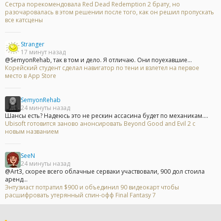
Сестра порекомендовала Red Dead Redemption 2 брату, но
разочаровалась в этом решении после того, как он решил пропускать
все катсцены
Stranger
17 минут назад
@SemyonRehab, так в том и дело. Я отличаю. Они поуехавшие...
Корейский студент сделал навигатор по тени и взлетел на первое
место в App Store
SemyonRehab
24 минуты назад
Шансы есть? Надеюсь это не рескин ассасина будет по механикам....
Ubisoft готовится заново анонсировать Beyond Good and Evil 2 с
новым названием
SeeN
24 минуты назад
@Art3, скорее всего облачные серваки участвовали, 900 дол стоила
аренд...
Энтузиаст потратил $900 и объединил 90 видеокарт чтобы
расшифровать утерянный спин-офф Final Fantasy 7