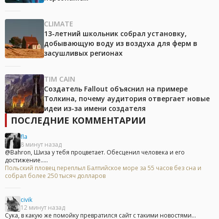
CLIMATE
13-летний школьник собрал установку,
добывающую воду из воздуха для ферм в
засушливых регионах
TIM CAIN
Создатель Fallout объяснил на примере
Толкина, почему аудитория отвергает новые
идеи из-за имени создателя
ПОСЛЕДНИЕ КОММЕНТАРИИ
fla
8 минут назад
@Bahron, Шиза у тебя процветает. Обесценил человека и его
достижение.....
Польский пловец переплыл Балтийское море за 55 часов без сна и
собрал более 250 тысяч долларов
civik
12 минут назад
Сука, в какую же помойку превратился сайт с такими новостями...