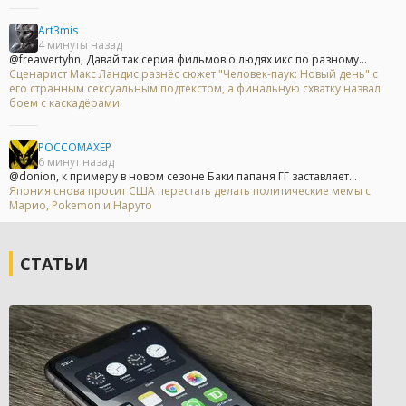
Art3mis
4 минуты назад
@freawertyhn, Давай так серия фильмов о людях икс по разному...
Сценарист Макс Ландис разнёс сюжет "Человек-паук: Новый день" с
его странным сексуальным подтекстом, а финальную схватку назвал
боем с каскадёрами
POCCOMAXEP
6 минут назад
@donion, к примеру в новом сезоне Баки папаня ГГ заставляет...
Япония снова просит США перестать делать политические мемы с
Марио, Pokemon и Наруто
СТАТЬИ