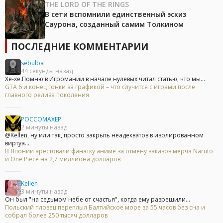
THE LORD OF THE RINGS
В сети вспомнили единственный эскиз
Саурона, созданный самим Толкином
ПОСЛЕДНИЕ КОММЕНТАРИИ
sebulba
44 секунды назад
Хе-хе.Помню в Игромании в начале нулевых читал статью, что мы...
GTA 6 и конец гонки за графикой – что случится с играми после
главного релиза поколения
POCCOMAXEP
2 минуты назад
@Kellen, ну или так, просто закрыть неадекватов в изолированном
виртуа...
В Японии арестовали фанатку аниме за отмену заказов мерча Naruto
и One Piece на 2,7 миллиона долларов
Kellen
3 минуты назад
Он был "на седьмом небе от счастья", когда ему разрешили...
Польский пловец переплыл Балтийское море за 55 часов без сна и
собрал более 250 тысяч долларов