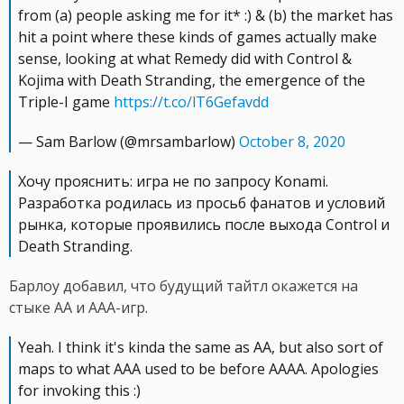
from (a) people asking me for it* :) & (b) the market has
hit a point where these kinds of games actually make
sense, looking at what Remedy did with Control &
Kojima with Death Stranding, the emergence of the
Triple-I game
https://t.co/lT6Gefavdd
— Sam Barlow (@mrsambarlow)
October 8, 2020
Хочу прояснить: игра не по запросу Konami.
Разработка родилась из просьб фанатов и условий
рынка, которые проявились после выхода Control и
Death Stranding.
Барлоу добавил, что будущий тайтл окажется на
стыке AA и AAA-игр.
Yeah. I think it's kinda the same as AA, but also sort of
maps to what AAA used to be before AAAA. Apologies
for invoking this :)