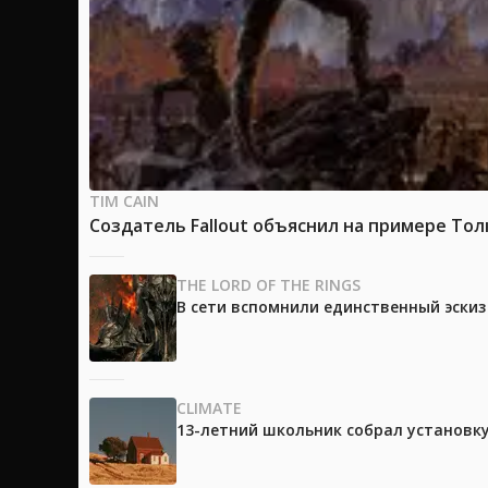
TIM CAIN
Создатель Fallout объяснил на примере Тол
THE LORD OF THE RINGS
В сети вспомнили единственный эски
CLIMATE
13-летний школьник собрал установк