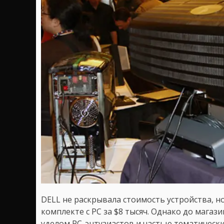
DELL не раскрывала стоимость устройства, но
комплекте с PC за $8 тысяч. Однако до магаз
уделом PC-энтузиастов и частью тематически