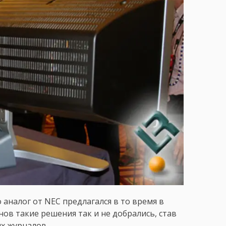
 аналог от NEC предлагался в то время в
инов такие решения так и не добрались, став
х журналов.