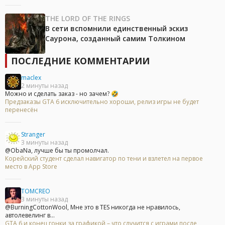
THE LORD OF THE RINGS
В сети вспомнили единственный эскиз
Саурона, созданный самим Толкином
ПОСЛЕДНИЕ КОММЕНТАРИИ
maclex
2 минуты назад
Можно и сделать заказ - но зачем? 🤣
Предзаказы GTA 6 исключительно хороши, релиз игры не будет
перенесён
Stranger
3 минуты назад
@ObaNa, лучше бы ты промолчал.
Корейский студент сделал навигатор по тени и взлетел на первое
место в App Store
TOMCREO
3 минуты назад
@BurningCottonWool, Мне это в TES никогда не нравилось,
автолевелинг в...
GTA 6 и конец гонки за графикой – что случится с играми после