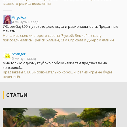
главного релиза поколения
VirgoFox
4 минуты назад
@SuperGay890, ну так это дело вкуса и рациональности. Преданные
фанаты...
Начались съемки второго сезона "Чужой: Земля" – к касту
присоединилиcь Трейси Уллман, Сэм Спрюэлл и Джером Флинн
Stranger
5 минут назад
Мне только одному глубоко побоку какие там предзаказы на
консолях?...
Предзаказы GTA 6 исключительно хороши, релиз игры не будет
перенесён
СТАТЬИ