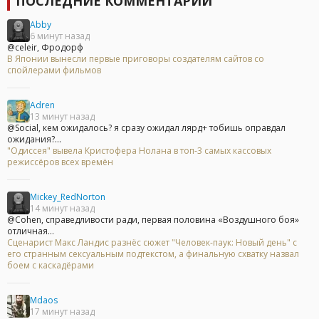
ПОСЛЕДНИЕ КОММЕНТАРИИ
Abby
6 минут назад
@celeir, Фродорф
В Японии вынесли первые приговоры создателям сайтов со
спойлерами фильмов
Adren
13 минут назад
@Social, кем ожидалось? я сразу ожидал лярд+ тобишь оправдал
ожидания?...
"Одиссея" вывела Кристофера Нолана в топ-3 самых кассовых
режиссёров всех времён
Mickey_RedNorton
14 минут назад
@Cohen, справедливости ради, первая половина «Воздушного боя»
отличная...
Сценарист Макс Ландис разнёс сюжет "Человек-паук: Новый день" с
его странным сексуальным подтекстом, а финальную схватку назвал
боем с каскадёрами
Mdaos
17 минут назад