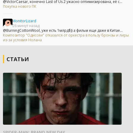
@VictorCaesar, конечно Last of Us 2 ужасно оптимизирована, её с...
Покупка нового ПК
MonitorLizard
26 минут назад
@BurningCottonWool, уже есть 1млрд$)) а фильм еще даже в Китае...
Композитор "Одиссеи" отказался от оркестра в пользу бронзы и лиры
из-за условия Нолана
СТАТЬИ
SPIDER-MAN: BRAND NEW DAY