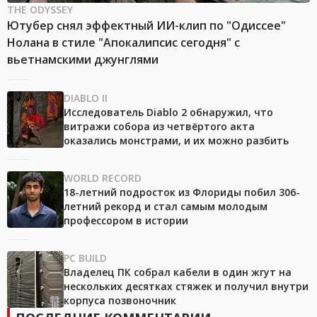
THE ODYSSEY
Ютубер снял эффектный ИИ-клип по "Одиссее"
Нолана в стиле "Апокалипсис сегодня" с
вьетнамскими джунглями
DIABLO II
Исследователь Diablo 2 обнаружил, что
витражи собора из четвёртого акта
оказались монстрами, и их можно разбить
WORLD RECORD
18-летний подросток из Флориды побил 306-
летний рекорд и стал самым молодым
профессором в истории
PC BUILD
Владелец ПК собрал кабели в один жгут на
нескольких десятках стяжек и получил внутри
корпуса позвоночник