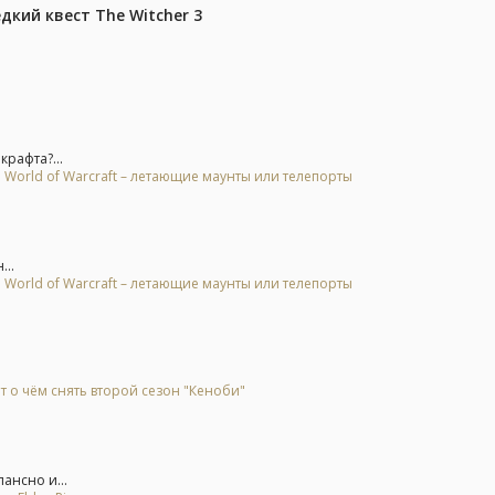
дкий квест The Witcher 3
крафта?...
 World of Warcraft – летающие маунты или телепорты
..
 World of Warcraft – летающие маунты или телепорты
т о чём снять второй сезон "Кеноби"
ансно и...