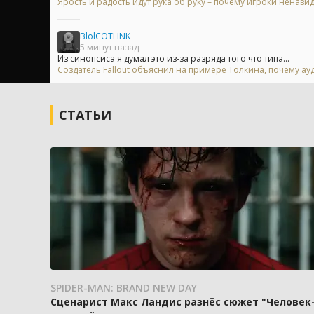
Ярость и радость идут рука об руку – почему игроки ненавид
BlolCOTHNK
5 минут назад
Из синопсиса я думал это из-за разряда того что типа...
Создатель Fallout объяснил на примере Толкина, почему ау
СТАТЬИ
SPIDER-MAN: BRAND NEW DAY
Сценарист Макс Ландис разнёс сюжет "Человек-