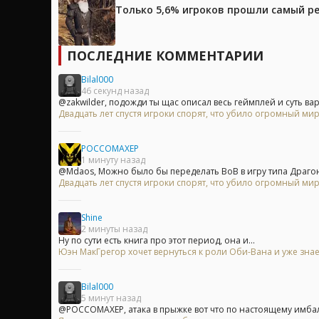
Только 5,6% игроков прошли самый ре
ПОСЛЕДНИЕ КОММЕНТАРИИ
Bilal000
46 секунд назад
@zakwilder, подожди ты щас описал весь геймплей и суть вар
Двадцать лет спустя игроки спорят, что убило огромный мир
POCCOMAXEP
1 минуту назад
@Mdaos, Можно было бы переделать ВоВ в игру типа Драгон.
Двадцать лет спустя игроки спорят, что убило огромный мир
Shine
2 минуты назад
Ну по сути есть книга про этот период, она и...
Юэн МакГрегор хочет вернуться к роли Оби-Вана и уже знае
Bilal000
5 минут назад
@POCCOMAXEP, атака в прыжке вот что по настоящему имбал