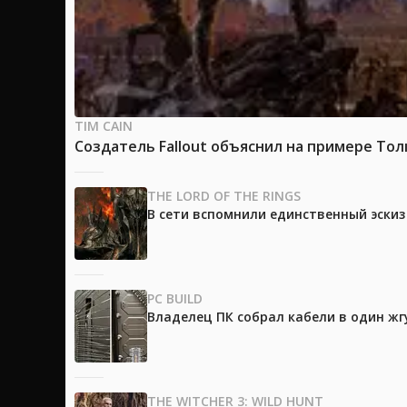
TIM CAIN
Создатель Fallout объяснил на примере Тол
THE LORD OF THE RINGS
В сети вспомнили единственный эски
PC BUILD
Владелец ПК собрал кабели в один жг
THE WITCHER 3: WILD HUNT