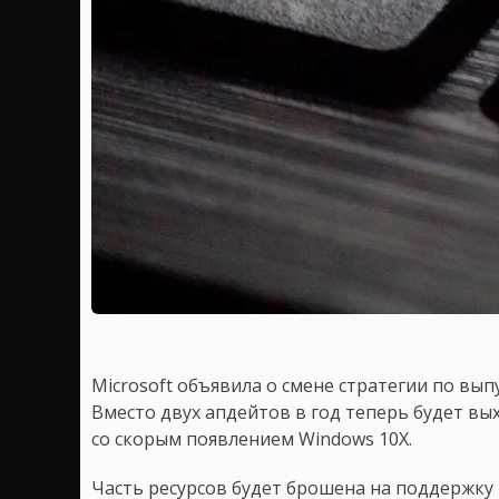
Microsoft объявила о смене стратегии по вып
Вместо двух апдейтов в год теперь будет вы
со скорым появлением Windows 10X.
Часть ресурсов будет брошена на поддержку