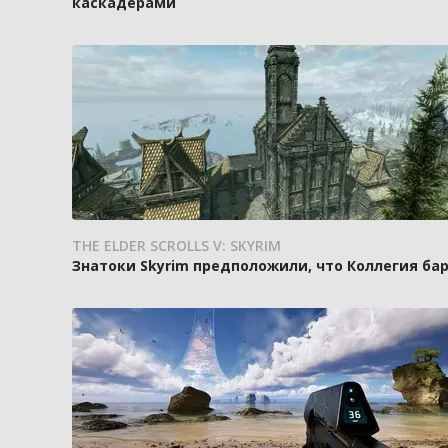
каскадёрами
THE ELDER SCROLLS V: SKYRIM
Знатоки Skyrim предположили, что Коллегия ба