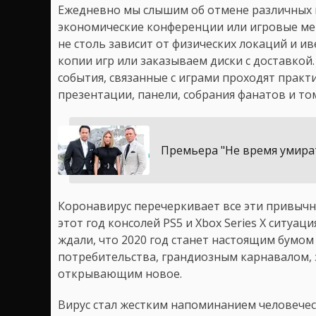
Ежедневно мы слышим об отмене различных 
экономические конференции или игровые мер
не столь зависит от физических локаций и 
копии игр или заказываем диски с доставкой
события, связанные с играми проходят практ
презентации, панели, собрания фанатов и то
Премьера "Не время умира
Коронавирус перечеркивает все эти привычн
этот год консолей PS5 и Xbox Series X ситуа
ждали, что 2020 год станет настоящим бумом
потребительства, грандиозным карнавалом
открывающим новое.
Вирус стал жестким напоминанием человечес