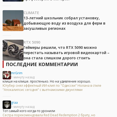
CLIMATE
13-летний школьник собрал установку,
добывающую воду из воздуха для ферм в
засушливых регионах
RTX 5090
Геймеры решили, что RTX 5090 можно
перестать называть игровой видеокартой –
она стала слишком дорого стоить
ПОСЛЕДНИЕ КОММЕНТАРИИ
mrGrim
1 минуту назад
клише на клише. простенько. Но на удивление хорошо.
Ютубер снял эффектный ИИ-клип по "Одиссеи" Нолана в стиле
"Апокалипсис сегодня" с вьетнамскими джунглями
graa
1 минуту назад
Тот самый кого когда-то уронили
Сестра порекомендовала Red Dead Redemption 2 брату, но