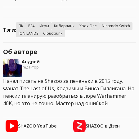
ПК
PS4
Игры
Киберпанк
Xbox One
Nintendo Switch
Тэги:
ION LANDS
Cloudpunk
Об авторе
Андрей
Редактор
Начал писать на Shazoo за печеньки в 2015 году.
Фанат The Last of Us, Кодзимы и Винса Гиллигана. На
пенсии планирую разобраться в лоре Warhammer
40K, но это не точно. Мастер над ошибкой.
SHAZOO YouTube
SHAZOO в Дзен