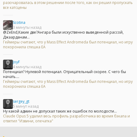
разочаровалась в этом решении после того, как он решил пропускать
все катсцены
Scotina
3 минуты назад
@ZeEnd,Какие две?Ангара были искуственно выведенной рассой,
Джаарданам...
Геймеры считают, что у Mass Effect Andromeda был потенциал, но игру
похоронила спешка EA
JoyF
4 минуты назад
Потенциал? Нулевой потенциал. Отрицательный скорее. С чего бы
начать....
Геймеры считают, что у Mass Effect Andromeda был потенциал, но игру
похоронила спешка EA
sergey_gt
5 минут назад
Ну какой админ не допускал таких же ошибок по молодости...
Claude Opus 5 удалил весь профиль разработчика во время бэкапа и
ответил "Извини, опечатка"