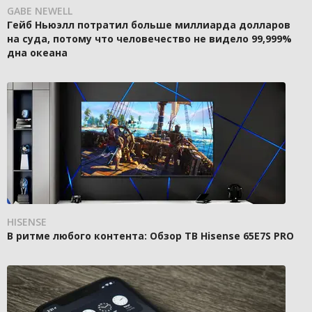
GABE NEWELL
Гейб Ньюэлл потратил больше миллиарда долларов
на суда, потому что человечество не видело 99,999%
дна океана
HISENSE
В ритме любого контента: Обзор ТВ Hisense 65E7S PRO