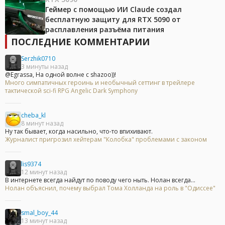
Геймер с помощью ИИ Claude создал
бесплатную защиту для RTX 5090 от
расплавления разъёма питания
ПОСЛЕДНИЕ КОММЕНТАРИИ
Serzhik0710
3 минуты назад
@Egrassa, На одной волне с shazoo))!
Много симпатичных героинь и необычный сеттинг в трейлере
тактической sci-fi RPG Angelic Dark Symphony
cheba_kl
8 минут назад
Ну так бывает, когда насильно, что-то впихивают.
Журналист пригрозил хейтерам "Колобка" проблемами с законом
lis9374
12 минут назад
В интернете всегда найдут по поводу чего ныть. Нолан всегда...
Нолан объяснил, почему выбрал Тома Холланда на роль в "Одиссее"
smal_boy_44
13 минут назад