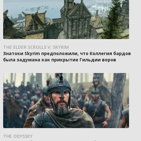
THE ELDER SCROLLS V: SKYRIM
Знатоки Skyrim предположили, что Коллегия бардов
была задумана как прикрытие Гильдии воров
THE ODYSSEY