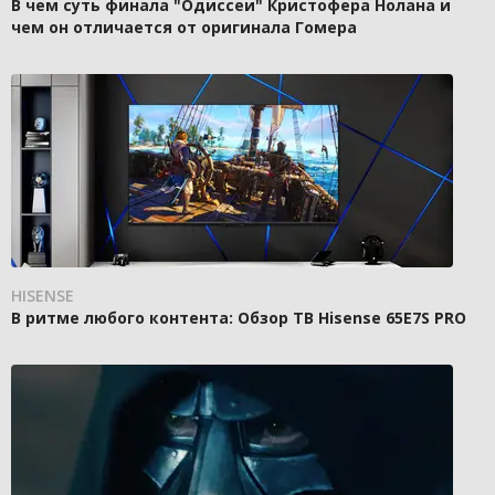
В чем суть финала "Одиссеи" Кристофера Нолана и
чем он отличается от оригинала Гомера
HISENSE
В ритме любого контента: Обзор ТВ Hisense 65E7S PRO