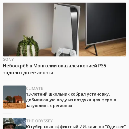
SONY
Небоскрёб в Монголии оказался копией PS5
задолго до её анонса
CLIMATE
13-летний школьник собрал установку,
добывающую воду из воздуха для ферм в
засушливых регионах
THE ODYSSEY
Ютубер снял эффектный ИИ-клип по "Одиссее"