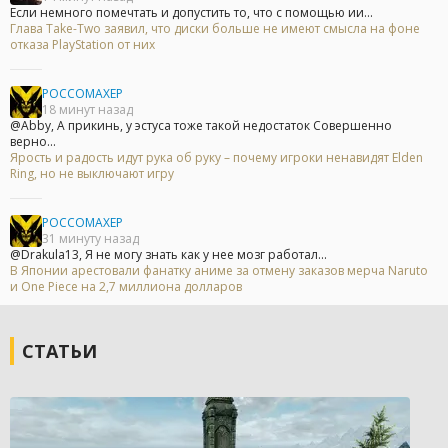
Если немного помечтать и допустить то, что с помощью ии...
Глава Take-Two заявил, что диски больше не имеют смысла на фоне
отказа PlayStation от них
POCCOMAXEP
18 минут назад
@Abby, А прикинь, у эстуса тоже такой недостаток Совершенно
верно...
Ярость и радость идут рука об руку – почему игроки ненавидят Elden
Ring, но не выключают игру
POCCOMAXEP
31 минуту назад
@Drakula13, Я не могу знать как у нее мозг работал...
В Японии арестовали фанатку аниме за отмену заказов мерча Naruto
и One Piece на 2,7 миллиона долларов
СТАТЬИ