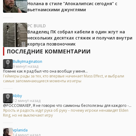
Нолана в стиле "Апокалипсис сегодня" с
вьетнамскими джунглями
PC BUILD
Владелец ПК собрал кабели в один жгут на
нескольких десятках стяжек и получил внутри
корпуса позвоночник
ПОСЛЕДНИЕ КОММЕНТАРИИ
BulkyImagination
9 минут назад
Помню как я рад был что она вообще у меня...
Геймеры рады за тех, кто впервые начинает Mass Effect, и выбрали
самые запоминающиеся моменты из игры
Abby
12 минут назад
@POCCOMAXEP, Я не говорю что саммоны бесполезны для каждого -...
Ярость и радость идут рука об руку – почему игроки ненавидят Elden
Ring, но не выключают игру
vplanida
14 минут назад