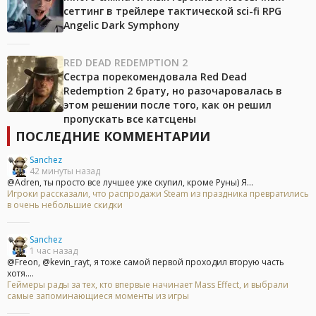
сеттинг в трейлере тактической sci-fi RPG
Angelic Dark Symphony
RED DEAD REDEMPTION 2
Сестра порекомендовала Red Dead
Redemption 2 брату, но разочаровалась в
этом решении после того, как он решил
пропускать все катсцены
ПОСЛЕДНИЕ КОММЕНТАРИИ
Sanchez
42 минуты назад
@Adren, ты просто все лучшее уже скупил, кроме Руны) Я...
Игроки рассказали, что распродажи Steam из праздника превратились
в очень небольшие скидки
Sanchez
1 час назад
@Freon, @kevin_rayt, я тоже самой первой проходил вторую часть
хотя....
Геймеры рады за тех, кто впервые начинает Mass Effect, и выбрали
самые запоминающиеся моменты из игры