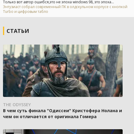
Только вот автор ошибся,это не эпоха windows 98, это эпоха...
Энтузиаст собрал современный ПК в олдскульном корпусе с кнопкой
Turbo и цифровым табло
СТАТЬИ
THE ODYSSEY
В чем суть финала "Одиссеи" Кристофера Нолана и
чем он отличается от оригинала Гомера