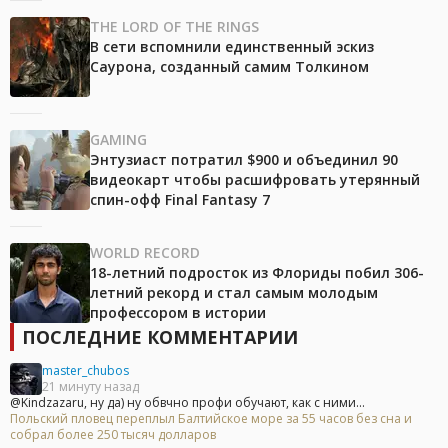
THE LORD OF THE RINGS
В сети вспомнили единственный эскиз
Саурона, созданный самим Толкином
GAMING
Энтузиаст потратил $900 и объединил 90
видеокарт чтобы расшифровать утерянный
спин-офф Final Fantasy 7
WORLD RECORD
18-летний подросток из Флориды побил 306-
летний рекорд и стал самым молодым
профессором в истории
ПОСЛЕДНИЕ КОММЕНТАРИИ
master_chubos
21 минуту назад
@Kindzazaru, ну да) ну обвчно профи обучают, как с ними...
Польский пловец переплыл Балтийское море за 55 часов без сна и
собрал более 250 тысяч долларов