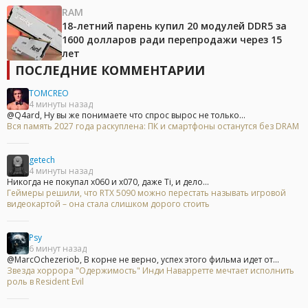
RAM
18-летний парень купил 20 модулей DDR5 за
1600 долларов ради перепродажи через 15
лет
ПОСЛЕДНИЕ КОММЕНТАРИИ
TOMCREO
4 минуты назад
@Q4ard, Ну вы же понимаете что спрос вырос не только...
Вся память 2027 года раскуплена: ПК и смартфоны останутся без DRAM
getech
4 минуты назад
Никогда не покупал x060 и x070, даже Ti, и дело...
Геймеры решили, что RTX 5090 можно перестать называть игровой
видеокартой – она стала слишком дорого стоить
Psy
6 минут назад
@MarcOchezeriob, В корне не верно, успех этого фильма идет от...
Звезда хоррора "Одержимость" Инди Наварретте мечтает исполнить
роль в Resident Evil