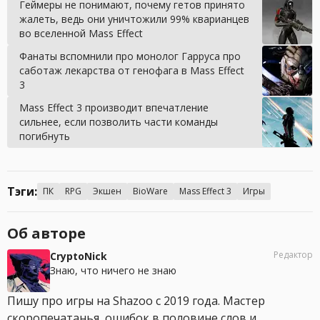
Геймеры не понимают, почему гетов принято
жалеть, ведь они уничтожили 99% кварианцев
во вселенной Mass Effect
Фанаты вспомнили про монолог Гарруса про
саботаж лекарства от генофага в Mass Effect
3
Mass Effect 3 производит впечатление
сильнее, если позволить части команды
погибнуть
Тэги:
ПК
RPG
Экшен
BioWare
Mass Effect 3
Игры
Об авторе
Редактор
CryptoNick
Знаю, что ничего не знаю
Пишу про игры на Shazoo с 2019 года. Мастер
скоропечатанья, ошибок в половине слов и