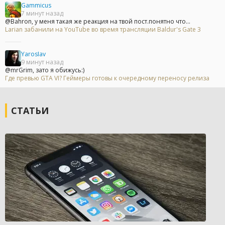
Gammicus
7 минут назад
@Bahron, у меня такая же реакция на твой пост.понятно что...
Larian забанили на YouTube во время трансляции Baldur's Gate 3
YarosIav
9 минут назад
@mrGrim, зато я обижусь:)
Где превью GTA VI? Геймеры готовы к очередному переносу релиза
СТАТЬИ