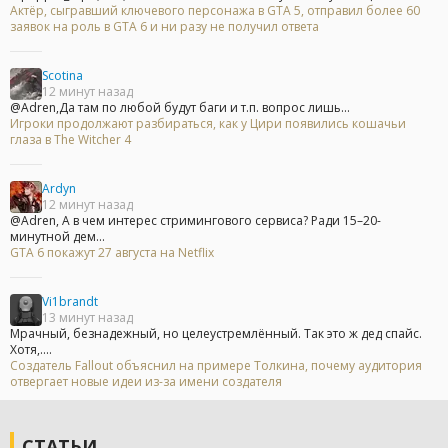
Актёр, сыгравший ключевого персонажа в GTA 5, отправил более 60
заявок на роль в GTA 6 и ни разу не получил ответа
Scotina
12 минут назад
@Adren,Да там по любой будут баги и т.п. вопрос лишь...
Игроки продолжают разбираться, как у Цири появились кошачьи
глаза в The Witcher 4
Ardyn
12 минут назад
@Adren, А в чем интерес стримингового сервиса? Ради 15–20-
минутной дем...
GTA 6 покажут 27 августа на Netflix
Vi1brandt
13 минут назад
Мрачный, безнадежный, но целеустремлённый. Так это ж дед спайс.
Хотя,....
Создатель Fallout объяснил на примере Толкина, почему аудитория
отвергает новые идеи из-за имени создателя
СТАТЬИ