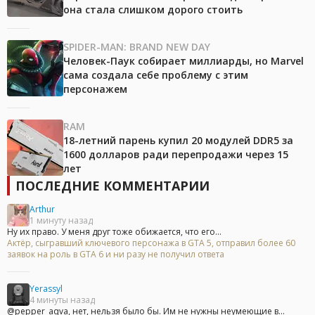
она стала слишком дорого стоить
SPIDER-MAN: BRAND NEW DAY
Человек-Паук собирает миллиарды, но Marvel
сама создала себе проблему с этим
персонажем
RAM
18-летний парень купил 20 модулей DDR5 за
1600 долларов ради перепродажи через 15
лет
ПОСЛЕДНИЕ КОММЕНТАРИИ
Arthur
1 минуту назад
Ну их право. У меня друг тоже обижается, что его...
Актёр, сыгравший ключевого персонажа в GTA 5, отправил более 60
заявок на роль в GTA 6 и ни разу не получил ответа
Yerassyl
4 минуты назад
@pepper_aqva, нет, нельзя было бы. Им не нужны неумеющие в...