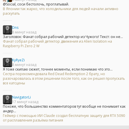
@Social, соси бестолочь, проглатывай.
В Японии так жарко, что холодильники для людей начали активно
раскупать
Dns
8 минут назад
Заголовок: Фанат собрал рабочий детектор из Чужого! Текст: он не...
Фанат собрал рабочий детектор движения из Alien Isolation на
Raspberry Pi Zero 2 W
KyRyeZi
8 минут назад
Я тоже скипаю сюжет, точнее моменты, если понимаю что это...
Сестра порекомендовала Red Dead Redemption 2 брату, но
разочаровалась в этом решении после того, как он решил пропускать
все катсцены
NavigatorLi
17 минут назад
Похоже, что большинство комментаторов тут вообще не понимает как
андер...
Геймер с помощью ИИ Claude создал бесплатную защиту для RTX 5090
от расплавления разъёма питания