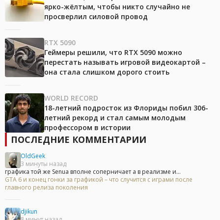
ярко-жёлтым, чтобы никто случайно не
просверлил силовой провод
RTX 5090
Геймеры решили, что RTX 5090 можно
перестать называть игровой видеокартой –
она стала слишком дорого стоить
WORLD RECORD
18-летний подросток из Флориды побил 306-
летний рекорд и стал самым молодым
профессором в истории
ПОСЛЕДНИЕ КОММЕНТАРИИ
OldGeek
3 минуты назад
графика той же Senua вполне соперничает а в реализме и...
GTA 6 и конец гонки за графикой – что случится с играми после
главного релиза поколения
djikun
8 минут назад