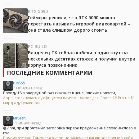
RTX 5090
Геймеры решили, что RTX 5090 можно
перестать называть игровой видеокартой –
она стала слишком дорого стоить
PC BUILD
Владелец ПК собрал кабели в один жгут на
нескольких десятках стяжек и получил внутри
корпуса позвоночник
ПОСЛЕДНИЕ КОММЕНТАРИИ
rus555
2 минуты назад
Походу 18 в очередной раз скаканёт в цене, плохие новости,...
Apple столкнулась с дефицитом памяти – чипов для iPhone 18 Pro на $1
млрд ждут упаковки
MrSash
11 минут назад
@Vinni, при прочтении заголовка первое предложение слово-в-слово в
гол...
Почему жители Тамриэля в упор не замечают вампиров прямо у себя