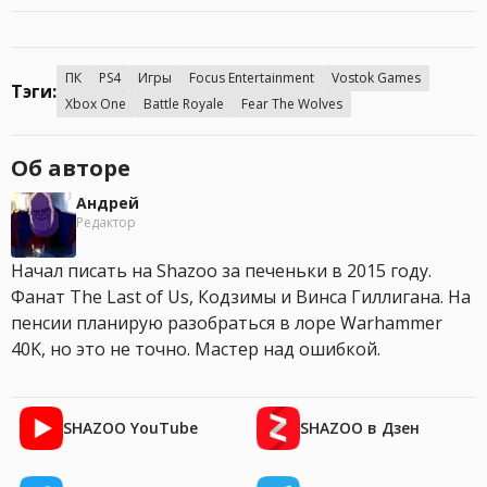
ПК
PS4
Игры
Focus Entertainment
Vostok Games
Тэги:
Xbox One
Battle Royale
Fear The Wolves
Об авторе
Андрей
Редактор
Начал писать на Shazoo за печеньки в 2015 году.
Фанат The Last of Us, Кодзимы и Винса Гиллигана. На
пенсии планирую разобраться в лоре Warhammer
40K, но это не точно. Мастер над ошибкой.
SHAZOO YouTube
SHAZOO в Дзен