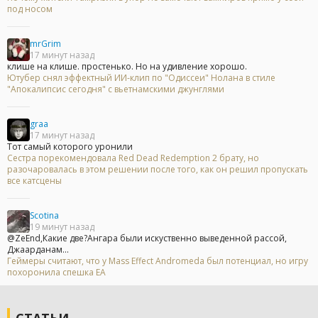
под носом
mrGrim
17 минут назад
клише на клише. простенько. Но на удивление хорошо.
Ютубер снял эффектный ИИ-клип по "Одиссеи" Нолана в стиле
"Апокалипсис сегодня" с вьетнамскими джунглями
graa
17 минут назад
Тот самый которого уронили
Сестра порекомендовала Red Dead Redemption 2 брату, но
разочаровалась в этом решении после того, как он решил пропускать
все катсцены
Scotina
19 минут назад
@ZeEnd,Какие две?Ангара были искуственно выведенной рассой,
Джаарданам...
Геймеры считают, что у Mass Effect Andromeda был потенциал, но игру
похоронила спешка EA