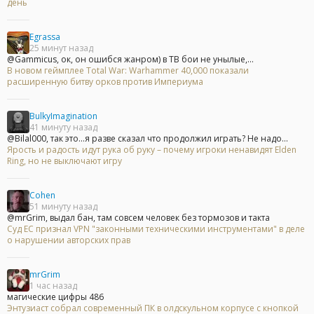
день
Egrassa
25 минут назад
@Gammicus, ок, он ошибся жанром) в ТВ бои не унылые,...
В новом геймплее Total War: Warhammer 40,000 показали
расширенную битву орков против Империума
BulkyImagination
41 минуту назад
@Bilal000, так это...я разве сказал что продолжил играть? Не надо...
Ярость и радость идут рука об руку – почему игроки ненавидят Elden
Ring, но не выключают игру
Cohen
51 минуту назад
@mrGrim, выдал бан, там совсем человек без тормозов и такта
Суд ЕС признал VPN "законными техническими инструментами" в деле
о нарушении авторских прав
mrGrim
1 час назад
магические цифры 486
Энтузиаст собрал современный ПК в олдскульном корпусе с кнопкой