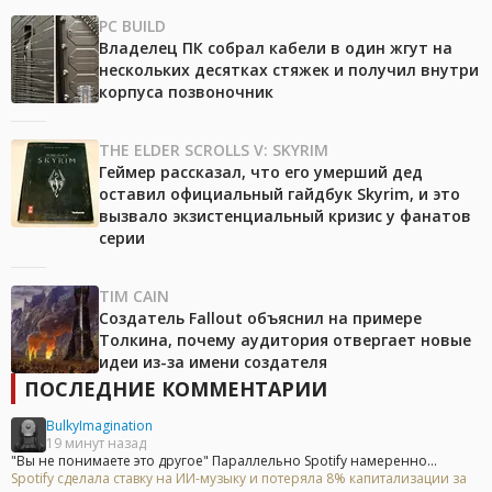
PC BUILD
Владелец ПК собрал кабели в один жгут на
нескольких десятках стяжек и получил внутри
корпуса позвоночник
THE ELDER SCROLLS V: SKYRIM
Геймер рассказал, что его умерший дед
оставил официальный гайдбук Skyrim, и это
вызвало экзистенциальный кризис у фанатов
серии
TIM CAIN
Создатель Fallout объяснил на примере
Толкина, почему аудитория отвергает новые
идеи из-за имени создателя
ПОСЛЕДНИЕ КОММЕНТАРИИ
BulkyImagination
19 минут назад
"Вы не понимаете это другое" Параллельно Spotify намеренно...
Spotify сделала ставку на ИИ-музыку и потеряла 8% капитализации за