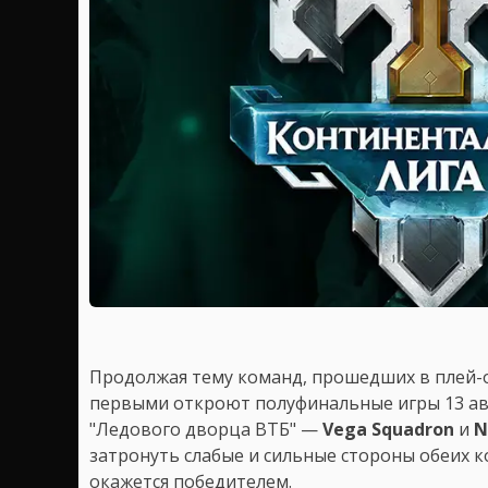
Продолжая тему команд, прошедших в плей-
первыми откроют полуфинальные игры 13 авг
"Ледового дворца ВТБ" —
Vega Squadron
и
N
затронуть слабые и сильные стороны обеих к
окажется победителем.