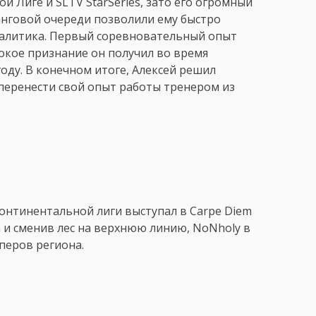
й Лиге и SLTV StarSeries, зато его огромный
ранговой очереди позволили ему быстро
налитика. Первый соревновательный опыт
рокое признание он получил во время
оду. В конечном итоге, Алексей решил
 перенести свой опыт работы тренером из
онтинентальной лиги выступал в Carpe Diem
n и сменив лес на верхнюю линию, NoNholy в
перов региона.