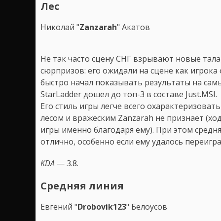
Лес
Николай "
Zanzarah
" Акатов
Не так часто сцену СНГ взрывают новые тала
сюрпризов: его ожидали на сцене как игрока
быстро начал показывать результаты на сам
StarLadder дошел до топ-3 в составе Just.MSI.
Его стиль игры легче всего охарактеризоват
лесом и вражеским Zanzarah не признает (ход
игры именно благодаря ему). При этом средня
отлично, особенно если ему удалось переигра
KDA
— 3.8.
Средняя линия
Евгений "
Drobovik123
" Белоусов