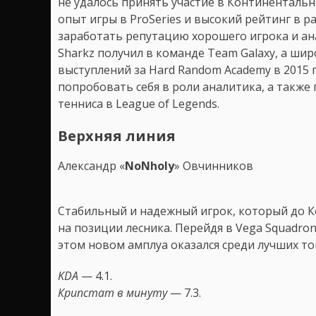
не удалось принять участие в Континентально
опыт игры в ProSeries и высокий рейтинг в 
заработать репутацию хорошего игрока и а
Sharkz получил в команде Team Galaxy, а ши
выступлений за Hard Random Academy в 2015 г
попробовать себя в роли аналитика, а также
тенниса в League of Legends.
Верхняя линия
Александр «
NoNholy
» Овчинников
Cтабильный и надежный игрок, который до К
на позиции лесника. Перейдя в Vega Squadro
этом новом амплуа оказался среди лучших то
KDA
— 4.1.
Крипстат в минуту
— 7.3.