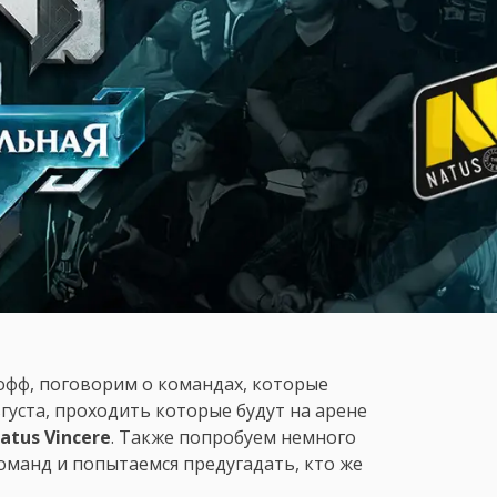
офф, поговорим о командах, которые
уста, проходить которые будут на арене
atus Vincere
. Также попробуем немного
оманд и попытаемся предугадать, кто же