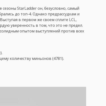
се сезоны StarLadder он, безусловно, самый
обрались до топ-4. Однако предрассудкам и
 Выступая в первом же своем сплите LCL,
ердую уверенность в том, что это не предел.
 солидным опытом выступлений против всех
).
ему количеству миньонов (4781).