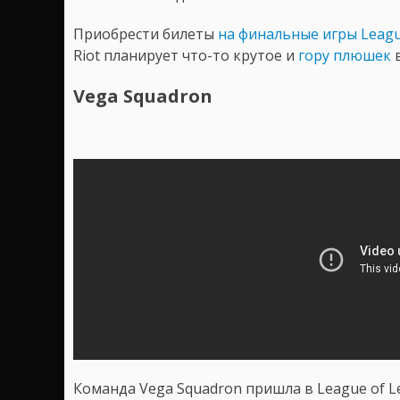
Приобрести билеты
на финальные игры Leagu
Riot планирует что-то крутое и
гору плюшек
в
Vega Squadron
Команда Vega Squadron пришла в League of 