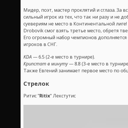
Мидер, поэт, мастер проклятий и сглаза. За в
сильный игрок из тех, что так ни разу и не д
суевериям не место в Континентальной лиге!
Drobovik смог взять третье место, обретя тв
Его огромный набор чемпионов дополняется
игроков в СНГ.
KDA
— 6.5 (2-е место в турнире).
Крипстат в минуту
— 8.8 (3-е место в турнире
Также Евгений занимает первое место по общ
Стрелок
Ритис "
Ritix
" Лекстутис