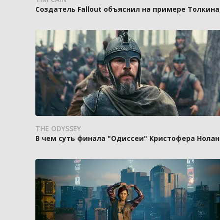
Создатель Fallout объяснил на примере Толкин
THE ODYSSEY
В чем суть финала "Одиссеи" Кристофера Нолан