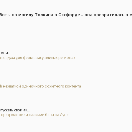
аботы на могилу Толкина в Оксфорде – она превратилась в
они...
 воздуха для ферм в засушливых регионах
tch нехваткой одиночного сюжетного контента
скать свои ак...
 и предположили наличие базы на Луне