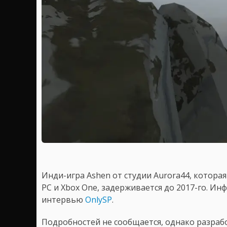
Инди-игра Ashen от студии Aurora44, которая
PC и Xbox One, задерживается до 2017-го. 
интервью
OnlySP
.
Подробностей не сообщается, однако разраб