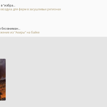
в "избра...
 воздуха для ферм в засушливых регионах
 без вниман...
ьжение из "Акиры" на байке