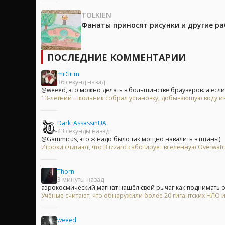
TOLKIEN
Фанаты приносят рисунки и другие р
ПОСЛЕДНИЕ КОММЕНТАРИИ
mrGrim
36 секунд назад
@weeed, это можно делать в большинстве браузеров. а если 
13-летний школьник собрал установку, добывающую воду из
Dark_AssassinUA
43 секунды назад
@Gammicus, это ж надо было так мощно навалить в штаны)
Игроки считают, что Blizzard саботирует вселенную Overwa
Thorn
3 минуты назад
аэрокосмический магнат нашёл свой рычаг как поднимать опу
Учёные считают, что обнаружили более 20 гигантских НЛО
weeed