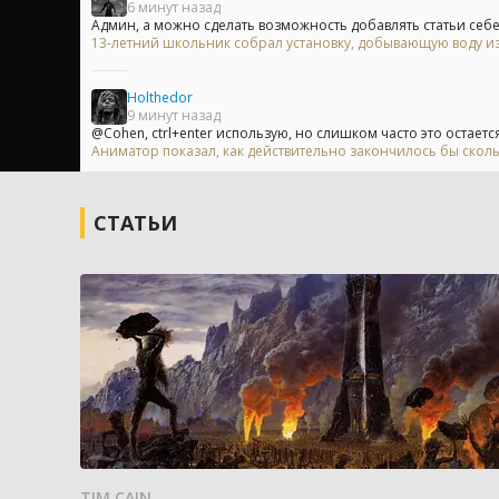
6 минут назад
Админ, а можно сделать возможность добавлять статьи себе 
13-летний школьник собрал установку, добывающую воду из
Holthedor
9 минут назад
@Cohen, ctrl+enter использую, но слишком часто это остается
Аниматор показал, как действительно закончилось бы скол
СТАТЬИ
TIM CAIN