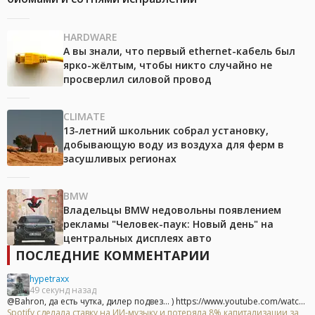
HARDWARE
А вы знали, что первый ethernet-кабель был
ярко-жёлтым, чтобы никто случайно не
просверлил силовой провод
CLIMATE
13-летний школьник собрал установку,
добывающую воду из воздуха для ферм в
засушливых регионах
BMW
Владельцы BMW недовольны появлением
рекламы "Человек-паук: Новый день" на
центральных дисплеях авто
ПОСЛЕДНИЕ КОММЕНТАРИИ
hypetraxx
49 секунд назад
@Bahron, да есть чутка, дилер подвез... ) https://www.youtube.com/watc...
Spotify сделала ставку на ИИ-музыку и потеряла 8% капитализации за