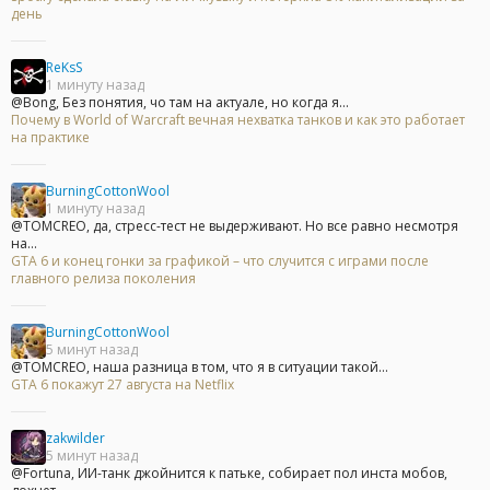
день
ReKsS
1 минуту назад
@Bong, Без понятия, чо там на актуале, но когда я...
Почему в World of Warcraft вечная нехватка танков и как это работает
на практике
BurningCottonWool
1 минуту назад
@TOMCREO, да, стресс-тест не выдерживают. Но все равно несмотря
на...
GTA 6 и конец гонки за графикой – что случится с играми после
главного релиза поколения
BurningCottonWool
5 минут назад
@TOMCREO, наша разница в том, что я в ситуации такой...
GTA 6 покажут 27 августа на Netflix
zakwilder
5 минут назад
@Fortuna, ИИ-танк джойнится к патьке, собирает пол инста мобов,